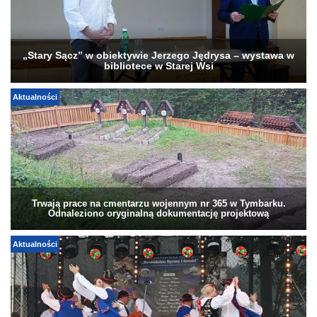
„Stary Sącz” w obiektywie Jerzego Jędrysa – wystawa w
bibliotece w Starej Wsi
Aktualności
Trwają prace na cmentarzu wojennym nr 365 w Tymbarku.
Odnaleziono oryginalną dokumentację projektową
Aktualności