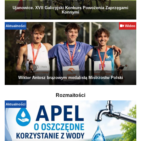
Ujanowice. XVII Galicyjski Konkurs Powożenia Zaprzęgami
Konnymi
Aktualności
Wideo
Wiktor Antosz brązowym medalistą Mistrzostw Polski
Rozmaitości
Aktualności