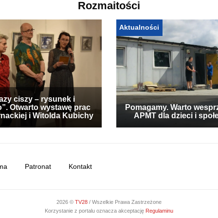
Rozmaitości
Aktualności
zy ciszy – rysunek i
”. Otwarto wystawę prac
Pomagamy. Warto wespr
nackiej i Witolda Kubichy
APMT dla dzieci i społ
ma
Patronat
Kontakt
2026 ©
TV28
/ Wszelkie Prawa Zastrzeżone
Korzystanie z portalu oznacza akceptację
Regulaminu