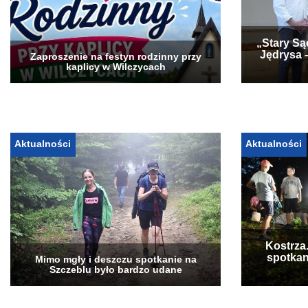
„Stary Są
Jędrysa 
Zaproszenie na festyn rodzinny przy
kaplicy w Wilczycach
Aktualności
Aktualności
Kostrza
spotkan
Mimo mgły i deszczu spotkanie na
Szczeblu było bardzo udane