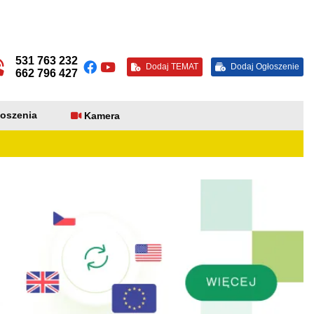
531 763 232
Dodaj TEMAT
Dodaj Ogłoszenie
662 796 427
oszenia
Kamera