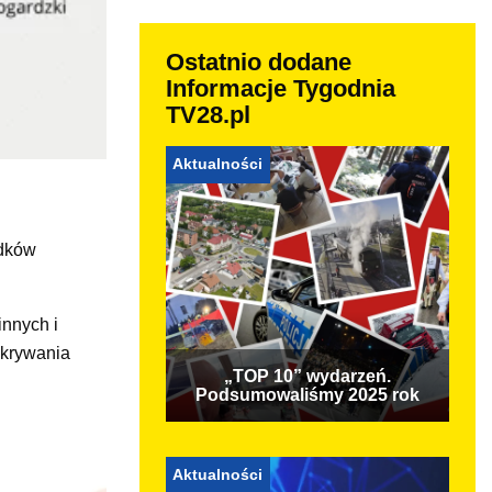
Ostatnio dodane
Informacje Tygodnia
TV28.pl
Aktualności
adków
innych i
akrywania
„TOP 10” wydarzeń.
Podsumowaliśmy 2025 rok
Aktualności