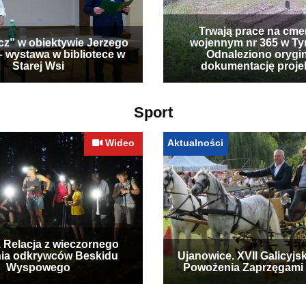
Trwają prace na cme
cz” w obiektywie Jerzego
wojennym nr 365 w Ty
– wystawa w bibliotece w
Odnaleziono orygi
Starej Wsi
dokumentację proje
Sport
Wideo
Aktualności
. Relacja z wieczornego
ia odkrywców Beskidu
Ujanowice. XVII Galicyjs
Wyspowego
Powożenia Zaprzęgami