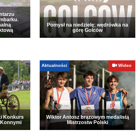
ntarzu
mbarku.
nalną
Pomysł na niedzielę: wędrówka na
ktową
górę Golców
Aktualności
Wideo
ki Konkurs
Wiktor Antosz brązowym medalistą
 Konnymi
Mistrzostw Polski