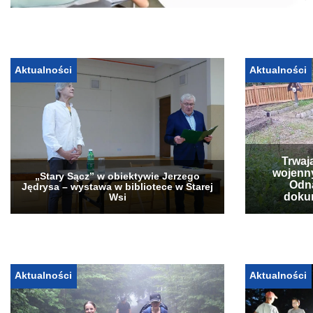
Aktualności
Aktualności
Trwaj
wojenn
„Stary Sącz” w obiektywie Jerzego
Odna
Jędrysa – wystawa w bibliotece w Starej
doku
Wsi
Aktualności
Aktualności