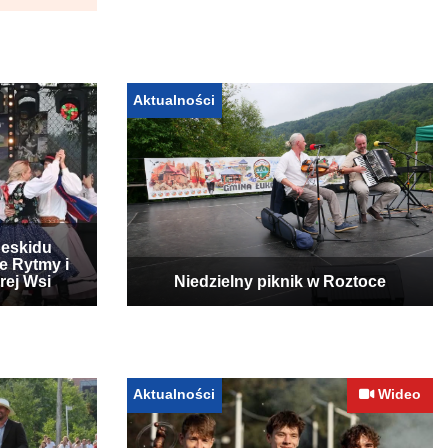
Aktualności
Beskidu
e Rytmy i
rej Wsi
Niedzielny piknik w Roztoce
Aktualności
Wideo