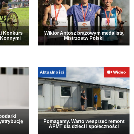
ki Konkurs
Wiktor Antosz brązowym medalistą
 Konnymi
Mistrzostw Polski
Aktualności
Wideo
podarki
ystrybucję
Pomagamy. Warto wesprzeć remont
APMT dla dzieci i społeczności