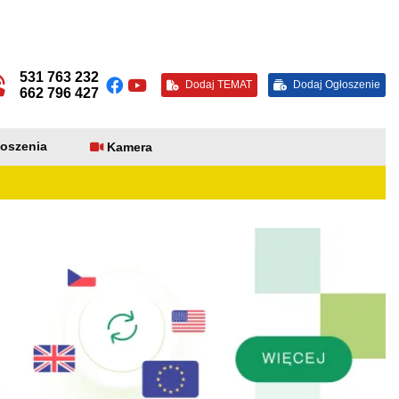
531 763 232
Dodaj TEMAT
Dodaj Ogłoszenie
662 796 427
oszenia
Kamera