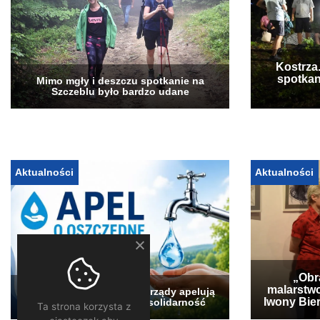
Kostrza
spotkan
Mimo mgły i deszczu spotkanie na
Szczeblu było bardzo udane
Aktualności
Aktualności
„Obra
malarstwo
Pogłębia się susza. Samorządy apelują
Iwony Bier
o oszczędzanie wody i solidarność
Ta strona korzysta z