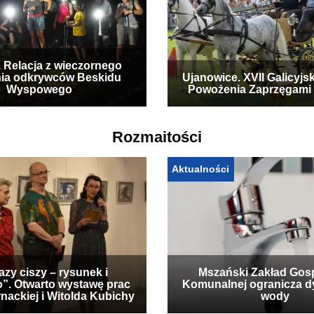
. Relacja z wieczornego
ia odkrywców Beskidu
Ujanowice. XVII Galicyjs
Wyspowego
Powożenia Zaprzęgami
Rozmaitości
Aktualności
zy ciszy – rysunek i
Mszański Zakład Gos
”. Otwarto wystawę prac
Komunalnej ogranicza d
nackiej i Witolda Kubichy
wody