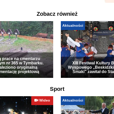
Zobacz również
Aktualności
ą prace na cmentarzu
ym nr 365 w Tymbarku.
XIII Festiwal Kultury 
leziono oryginalną
Wyspowego „Beskidzki
mentację projektową
Smaki” zawitał do Sta
Sport
Wideo
Aktualności