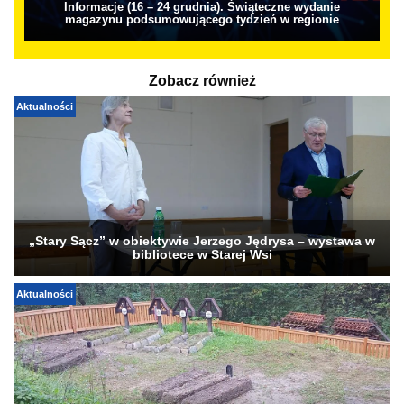
Informacje (16 – 24 grudnia). Świąteczne wydanie
magazynu podsumowującego tydzień w regionie
Zobacz również
Aktualności
„Stary Sącz” w obiektywie Jerzego Jędrysa – wystawa w
bibliotece w Starej Wsi
Aktualności