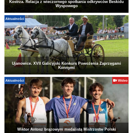
Kostrza. Relacja z wieczornego spotkania odkrywców Beskidu
Wyspowego
Aktualności
Ujanowice. XVII Galicyjski Konkurs Powożenia Zaprzęgami
Konnymi
Aktualności
Wideo
Wiktor Antosz brązowym medalistą Mistrzostw Polski