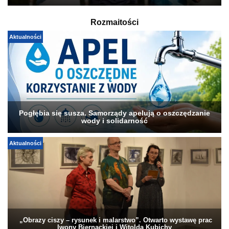
Rozmaitości
Aktualności
Pogłębia się susza. Samorządy apelują o oszczędzanie
wody i solidarność
Aktualności
„Obrazy ciszy – rysunek i malarstwo”. Otwarto wystawę prac
Iwony Biernackiej i Witolda Kubichy