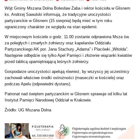
Wójt Gminy Mszana Dolna Bolesław Żaba i rektor kościoła w Glisnem
ks. Andrzej Sawulski informują, że tradycyjne uroczystości
partyzanckie w Glisnem (15 sierpnia) będą mieć w tym roku
ograniczony charakter ze względu na stan epidemii.
W miejscowym kościele o godz. 11.00 zostanie odprawiona Msza św.
za poległych i zmarłych żołnierzy oraz kapelanów Oddziału
Partyzanckiego AK por. Jana Stachury „Adama” i Placówki „Witolda”.
Następnie odbędzie się tylko Apel Pamięci i złożenie wiązanki kwiatów
przed tablicą upamiętniającą leśnych żołnierzy.
Gospodarze uroczystości apelują również, by wszyscy jej uczestnicy
zachowali właściwe środki ostrożności (maseczki w kościele) oraz
podczas Apelu (odpowiedni dystans).
Patronat nad świętem partyzanckim w Glisnem sprawuje od kilku lat
Instytut Pamięci Narodowej Oddział w Krakowie.
Źródło: UG Mszana Dolna