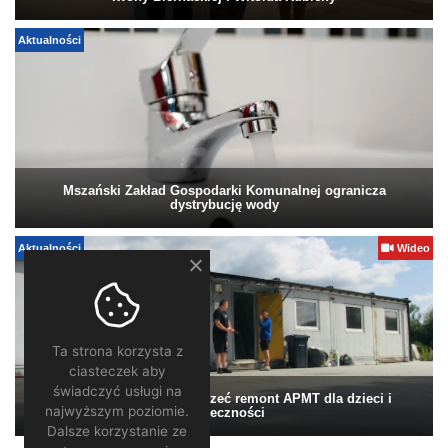
Aktualności
Mszański Zakład Gospodarki Komunalnej ogranicza
dystrybucję wody
Aktualności
Wideo
Ta strona korzysta z
ciasteczek aby
świadczyć usługi na
Pomagamy. Warto wesprzeć remont APMT dla dzieci i
najwyższym poziomie.
społeczności
Dalsze korzystanie ze