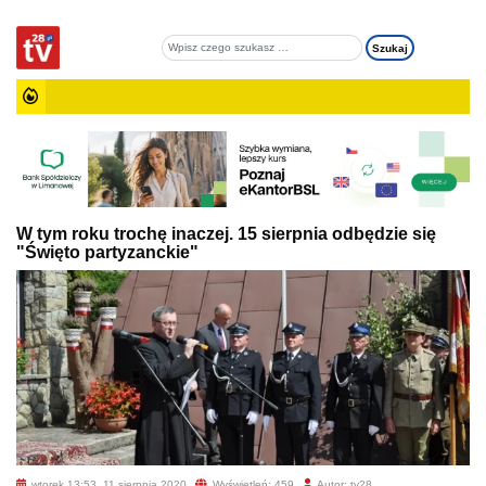
W tym roku trochę inaczej. 15 sierpnia odbędzie się
"Święto partyzanckie"
wtorek 13:53, 11 sierpnia 2020
Wyświetleń: 459
Autor: tv28