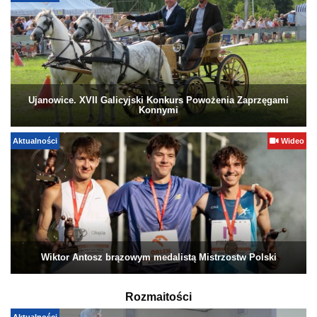
Ujanowice. XVII Galicyjski Konkurs Powożenia Zaprzęgami
Konnymi
Aktualności
Wideo
Wiktor Antosz brązowym medalistą Mistrzostw Polski
Rozmaitości