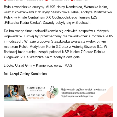
Była zawodniczka drużyny MUKS Halny Kamienica, Weronika Kaim,
wraz z koleżankami z drużyny Staszkówka Jelna, zdobyła Mistrzostwo
Polski w Finale Centralnym XX Ogólnopolskiego Turnieju LZS
„Piłkarska Kadra Czeka”. Zawody odbyły się w Siedlcach.
Do krajowego finału zakwalifikowało się dziewięć zespołów z różnych
województw. Turniej był przeznaczony dla zawodniczek z rocznika 2005
i młodszych. W fazie grupowej Staszkówka wygrała z wielokrotnym
mistrzem Polski Medykiem Konin 3:2 oraz z Astorią Strzelce 8:1. W
finałowej fazie turnieju zespół pokonał KSP Kielce 7:0 oraz Rolnika
Głogówek 6:0, a Weronika Kaim zdobyła dwa gole.
źródło: Urząd Gminy Kamienica; oprac. MAG
fot. Urząd Gminy Kamienica