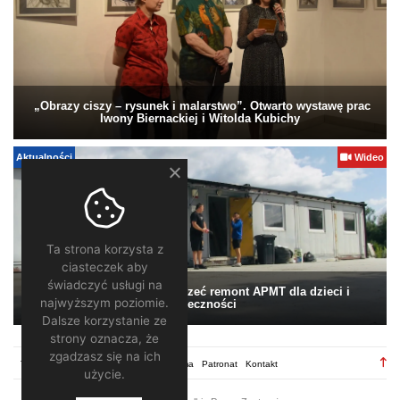
„Obrazy ciszy – rysunek i malarstwo”. Otwarto wystawę prac
Iwony Biernackiej i Witolda Kubichy
Aktualności
Wideo
Ta strona korzysta z
ciasteczek aby
świadczyć usługi na
Pomagamy. Warto wesprzeć remont APMT dla dzieci i
najwyższym poziomie.
społeczności
Dalsze korzystanie ze
strony oznacza, że
zgadzasz się na ich
TV28.pl
Regulamin
Redakcja
Reklama
Patronat
Kontakt
użycie.