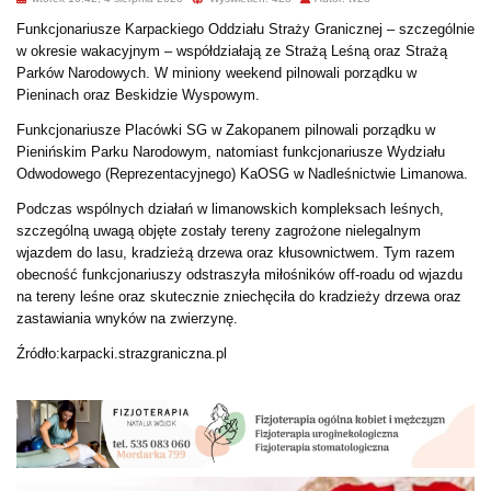
Funkcjonariusze Karpackiego Oddziału Straży Granicznej – szczególnie
w okresie wakacyjnym – współdziałają ze Strażą Leśną oraz Strażą
Parków Narodowych. W miniony weekend pilnowali porządku w
Pieninach oraz Beskidzie Wyspowym.
Funkcjonariusze Placówki SG w Zakopanem pilnowali porządku w
Pienińskim Parku Narodowym, natomiast funkcjonariusze Wydziału
Odwodowego (Reprezentacyjnego) KaOSG w Nadleśnictwie Limanowa.
Podczas wspólnych działań w limanowskich kompleksach leśnych,
szczególną uwagą objęte zostały tereny zagrożone nielegalnym
wjazdem do lasu, kradzieżą drzewa oraz kłusownictwem. Tym razem
obecność funkcjonariuszy odstraszyła miłośników off-roadu od wjazdu
na tereny leśne oraz skutecznie zniechęciła do kradzieży drzewa oraz
zastawiania wnyków na zwierzynę.
Źródło:karpacki.strazgraniczna.pl