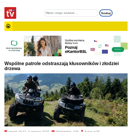
Wspólne patrole odstraszają kłusowników i złodziei
drzewa
wtorek 16:42, 4 sierpnia 2020
Wyświetleń: 428
Autor: tv28