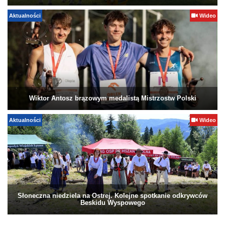
Aktualności
Wideo
Wiktor Antosz brązowym medalistą Mistrzostw Polski
Aktualności
Wideo
Słoneczna niedziela na Ostrej. Kolejne spotkanie odkrywców
Beskidu Wyspowego