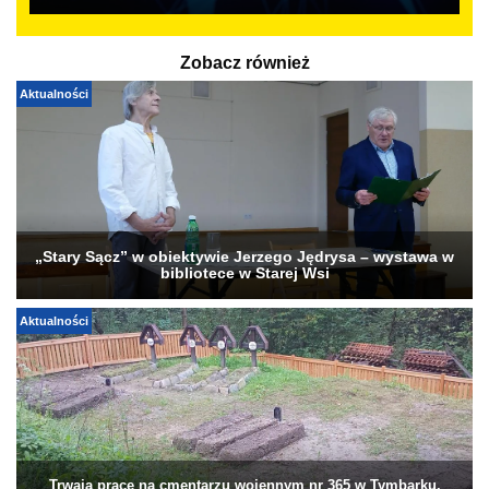
Zobacz również
Aktualności
„Stary Sącz” w obiektywie Jerzego Jędrysa – wystawa w
bibliotece w Starej Wsi
Aktualności
Trwają prace na cmentarzu wojennym nr 365 w Tymbarku.