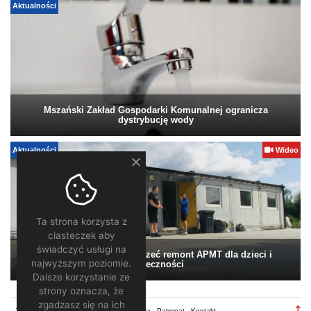
Aktualności
Mszański Zakład Gospodarki Komunalnej ogranicza
dystrybucję wody
Aktualności
Wideo
Ta strona korzysta z
ciasteczek aby
świadczyć usługi na
Pomagamy. Warto wesprzeć remont APMT dla dzieci i
najwyższym poziomie.
społeczności
Dalsze korzystanie ze
strony oznacza, że
zgadzasz się na ich