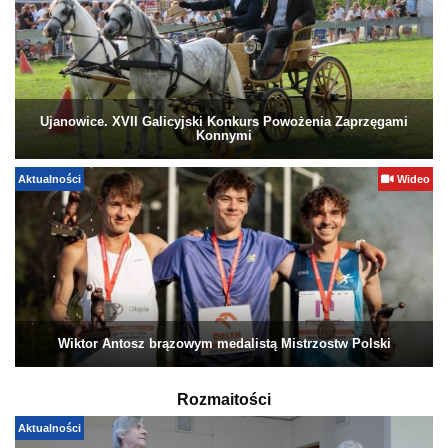
Ujanowice. XVII Galicyjski Konkurs Powożenia Zaprzęgami
Konnymi
Aktualności
Wideo
Wiktor Antosz brązowym medalistą Mistrzostw Polski
Rozmaitości
Aktualności