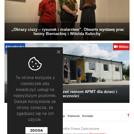
„Obrazy ciszy – rysunek i malarstwo”. Otwarto wystawę prac
Iwony Biernackiej i Witolda Kubichy
Aktualności
Wideo
Ta strona korzysta z
ciasteczek aby
świadczyć usługi na
Pomagamy. Warto wesprzeć remont APMT dla dzieci i
najwyższym poziomie.
społeczności
Dalsze korzystanie ze
strony oznacza, że
zgadzasz się na ich
TV28.pl
Regulamin
Redakcja
Reklama
Patronat
Kontakt
użycie.
2026 ©
TV28
/ Wszelkie Prawa Zastrzeżone
ZGODA