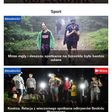
Sport
Aktualności
Mimo mgły i deszczu spotkanie na Szczeblu było bardzo
udane
Aktualności
Wideo
Kostrza. Relacja z wieczornego spotkania odkrywców Beskidu