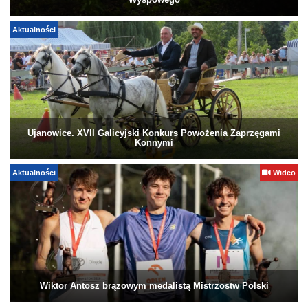
Wyspowego
Aktualności
Ujanowice. XVII Galicyjski Konkurs Powożenia Zaprzęgami
Konnymi
Aktualności
Wideo
Wiktor Antosz brązowym medalistą Mistrzostw Polski