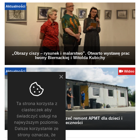
Aktualności
„Obrazy ciszy – rysunek i malarstwo”. Otwarto wystawę prac
Iwony Biernackiej i Witolda Kubichy
Aktualności
Wideo
Ta strona korzysta z
ciasteczek aby
świadczyć usługi na
Pomagamy. Warto wesprzeć remont APMT dla dzieci i
najwyższym poziomie.
społeczności
Dalsze korzystanie ze
strony oznacza, że