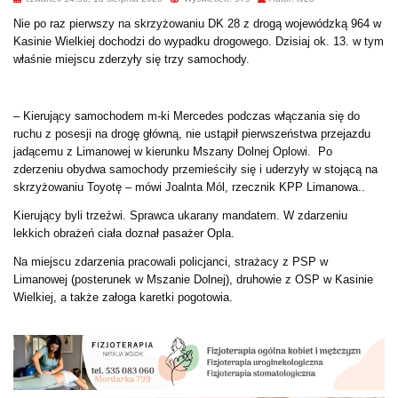
Nie po raz pierwszy na skrzyżowaniu DK 28 z drogą wojewódzką 964 w
Kasinie Wielkiej dochodzi do wypadku drogowego. Dzisiaj ok. 13. w tym
właśnie miejscu zderzyły się trzy samochody.
– Kierujący samochodem m-ki Mercedes podczas włączania się do
ruchu z posesji na drogę główną, nie ustąpił pierwszeństwa przejazdu
jadącemu z Limanowej w kierunku Mszany Dolnej Oplowi. Po
zderzeniu obydwa samochody przemieściły się i uderzyły w stojącą na
skrzyżowaniu Toyotę – mówi Joalnta Mól, rzecznik KPP Limanowa..
Kierujący byli trzeźwi.
Sprawca ukarany mandatem. W zdarzeniu
lekkich obrażeń ciała doznał pasażer Opla.
Na miejscu zdarzenia pracowali policjanci, strażacy z PSP w
Limanowej (posterunek w Mszanie Dolnej), druhowie z OSP w Kasinie
Wielkiej, a także załoga karetki pogotowia.