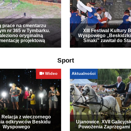
ą prace na cmentarzu
ym nr 365 w Tymbarku.
XIII Festiwal Kultury 
leziono oryginalną
Wyspowego „Beskidzki
mentację projektową
Smaki” zawitał do Sta
Sport
Wideo
Aktualności
. Relacja z wieczornego
ia odkrywców Beskidu
Ujanowice. XVII Galicyjs
Wyspowego
Powożenia Zaprzęgami