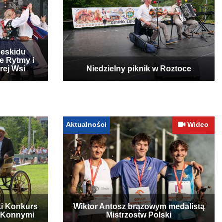
Beskidu
e Rytmy i
rej Wsi
Niedzielny piknik w Roztoce
Aktualności
Wideo
ki Konkurs
Wiktor Antosz brązowym medalistą
 Konnymi
Mistrzostw Polski