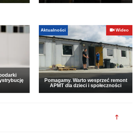
Aktualności
Wideo
podarki
ystrybucję
Pomagamy. Warto wesprzeć remont
APMT dla dzieci i społeczności