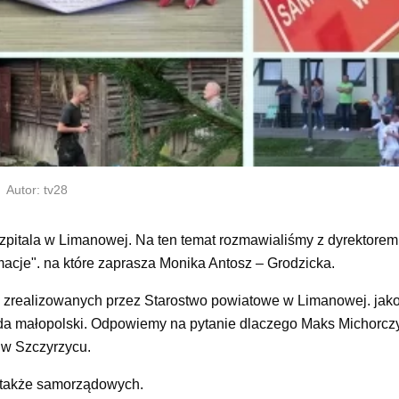
Autor: tv28
szpitala w Limanowej. Na ten temat rozmawialiśmy z dyrektorem
acje". na które zaprasza Monika Antosz – Grodzicka.
 zrealizowanych przez Starostwo powiatowe w Limanowej. jak
da małopolski. Odpowiemy na pytanie dlaczego Maks Michorczy
 w Szczyrzycu.
a także samorządowych.