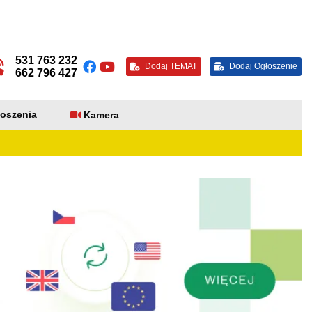
531 763 232
Dodaj TEMAT
Dodaj Ogłoszenie
662 796 427
oszenia
Kamera