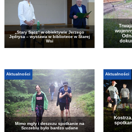
Trwaj
wojenn
„Stary Sącz” w obiektywie Jerzego
Odna
Jędrysa – wystawa w bibliotece w Starej
doku
Wsi
Aktualności
Aktualności
Kostrza
spotkan
Mimo mgły i deszczu spotkanie na
Szczeblu było bardzo udane