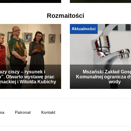
Rozmaitości
Aktualności
zy ciszy – rysunek i
Mszański Zakład Gos
”. Otwarto wystawę prac
Komunalnej ogranicza d
nackiej i Witolda Kubichy
wody
ma
Patronat
Kontakt