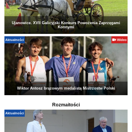
Ujanowice. XVII Galicyjski Konkurs Powożenia Zaprzęgami
Konnymi
Aktualności
Wideo
Wiktor Antosz brązowym medalistą Mistrzostw Polski
Rozmaitości
Aktualności