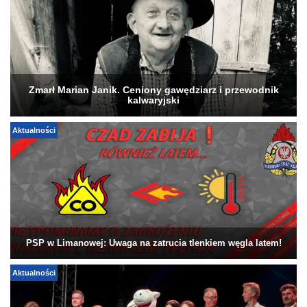
Zmarł Marian Janik. Ceniony gawędziarz i przewodnik
kalwaryjski
Aktualności
PSP w Limanowej: Uwaga na zatrucia tlenkiem węgla latem!
Aktualności