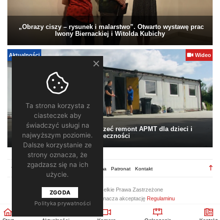
„Obrazy ciszy – rysunek i malarstwo”. Otwarto wystawę prac
Iwony Biernackiej i Witolda Kubichy
Aktualności
Wideo
Ta strona korzysta z
ciasteczek aby
świadczyć usługi na
Pomagamy. Warto wesprzeć remont APMT dla dzieci i
najwyższym poziomie.
społeczności
Dalsze korzystanie ze
strony oznacza, że
zgadzasz się na ich
TV28.pl
Regulamin
Redakcja
Reklama
Patronat
Kontakt
użycie.
2026 ©
TV28
/ Wszelkie Prawa Zastrzeżone
ZGODA
Korzystanie z portalu oznacza akceptację
Regulaminu
Polityka prywatności