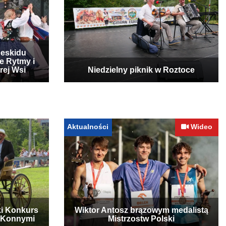
Beskidu
e Rytmy i
rej Wsi
Niedzielny piknik w Roztoce
Aktualności
Wideo
ki Konkurs
Wiktor Antosz brązowym medalistą
 Konnymi
Mistrzostw Polski