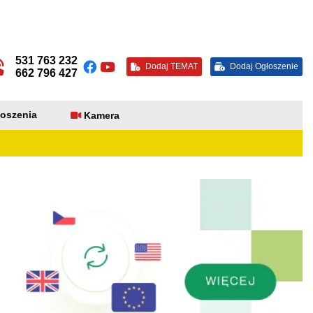
531 763 232
Dodaj TEMAT
Dodaj Ogłoszenie
662 796 427
oszenia
Kamera