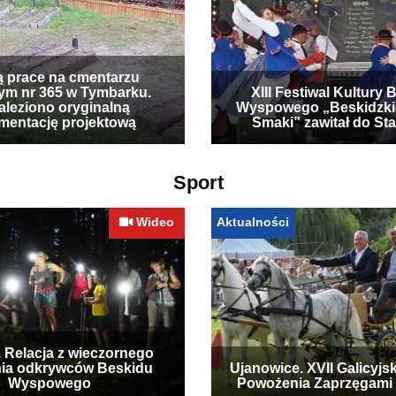
ą prace na cmentarzu
ym nr 365 w Tymbarku.
XIII Festiwal Kultury 
leziono oryginalną
Wyspowego „Beskidzki
mentację projektową
Smaki” zawitał do Sta
Sport
Wideo
Aktualności
. Relacja z wieczornego
ia odkrywców Beskidu
Ujanowice. XVII Galicyjs
Wyspowego
Powożenia Zaprzęgami