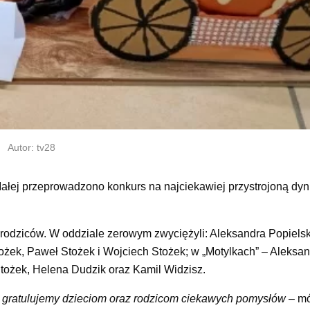
Autor: tv28
ej przeprowadzono konkurs na najciekawiej przystrojoną dyn
odziców. W oddziale zerowym zwyciężyli: Aleksandra Popielsk
tożek, Paweł Stożek i Wojciech Stożek; w „Motylkach” – Aleksan
Stożek, Helena Dudzik oraz Kamil Widzisz.
i gratulujemy dzieciom oraz rodzicom ciekawych pomysłów
– m