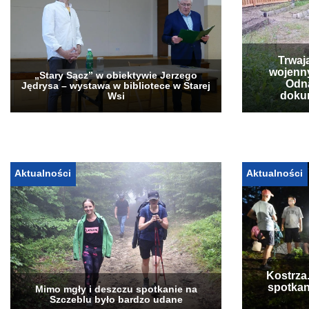
Trwaj
wojenn
„Stary Sącz” w obiektywie Jerzego
Odna
Jędrysa – wystawa w bibliotece w Starej
doku
Wsi
Aktualności
Aktualności
Kostrza
spotkan
Mimo mgły i deszczu spotkanie na
Szczeblu było bardzo udane