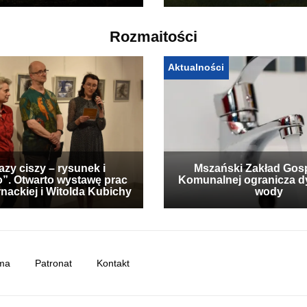
Rozmaitości
Aktualności
zy ciszy – rysunek i
Mszański Zakład Gos
”. Otwarto wystawę prac
Komunalnej ogranicza d
nackiej i Witolda Kubichy
wody
ma
Patronat
Kontakt