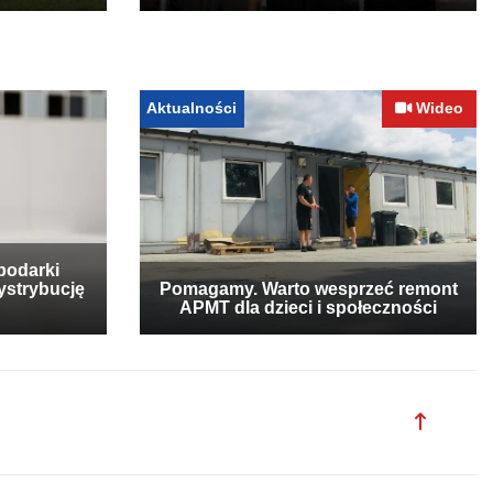
Aktualności
Wideo
podarki
ystrybucję
Pomagamy. Warto wesprzeć remont
APMT dla dzieci i społeczności