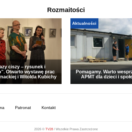
Rozmaitości
Aktualności
zy ciszy – rysunek i
”. Otwarto wystawę prac
Pomagamy. Warto wespr
nackiej i Witolda Kubichy
APMT dla dzieci i społ
ma
Patronat
Kontakt
2026 ©
TV28
/ Wszelkie Prawa Zastrzeżone