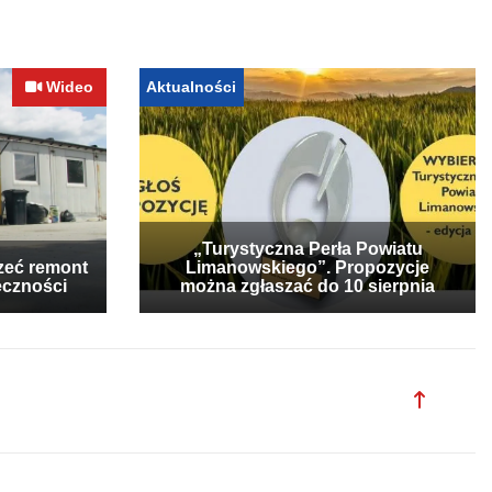
Wideo
Aktualności
„Turystyczna Perła Powiatu
zeć remont
Limanowskiego”. Propozycje
eczności
można zgłaszać do 10 sierpnia