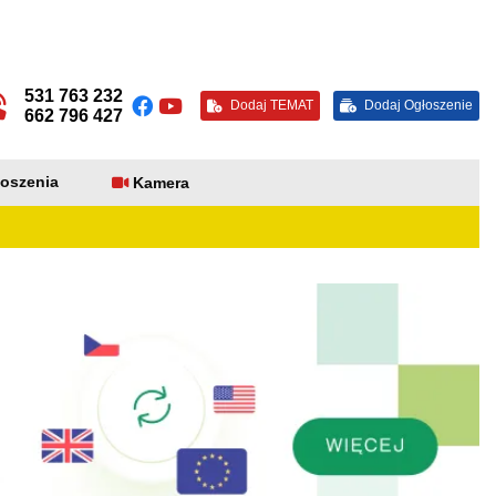
531 763 232
Dodaj TEMAT
Dodaj Ogłoszenie
662 796 427
oszenia
Kamera