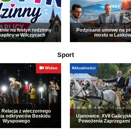
enie na festyn rodzinny
Podpisano umowę na p
kaplicy w Wilczycach
mostu w Laskow
Sport
Wideo
Aktualności
. Relacja z wieczornego
ia odkrywców Beskidu
Ujanowice. XVII Galicyjs
Wyspowego
Powożenia Zaprzęgami