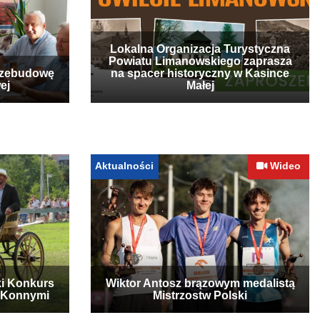
Lokalna Organizacja Turystyczna
Powiatu Limanowskiego zaprasza
rzebudowę
na spacer historyczny w Kasince
ej
Małej
Aktualności
Wideo
ki Konkurs
Wiktor Antosz brązowym medalistą
 Konnymi
Mistrzostw Polski