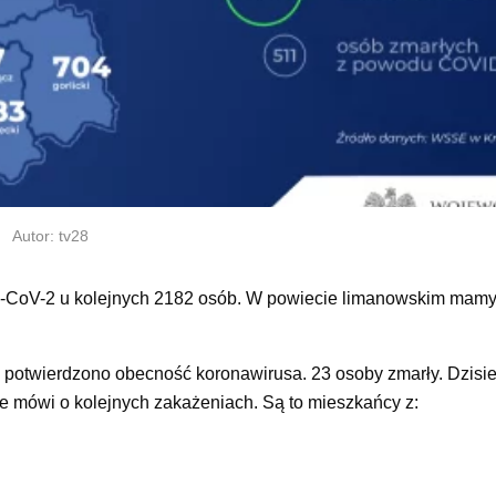
Autor: tv28
RS-CoV-2 u kolejnych 2182 osób. W powiecie limanowskim mam
otwierdzono obecność koronawirusa. 23 osoby zmarły. Dzisiej
e mówi o kolejnych zakażeniach. Są to mieszkańcy z: