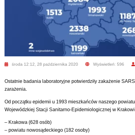
środa 12:12, 28 października 2020
Wyświetleń: 596
Ostatnie badania laboratoryjne potwierdziły zakażenie SA
zarażenia.
Od początku epidemii u 1993 mieszkańców naszego powiatu p
Wojewódzkiej Stacji Sanitarno-Epidemiologicznej w Krakowi
– Krakowa (628 osób)
– powiatu nowosądeckiego (182 osoby)