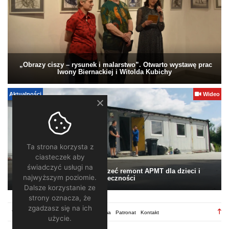
„Obrazy ciszy – rysunek i malarstwo”. Otwarto wystawę prac
Iwony Biernackiej i Witolda Kubichy
Aktualności
Wideo
Ta strona korzysta z
ciasteczek aby
świadczyć usługi na
Pomagamy. Warto wesprzeć remont APMT dla dzieci i
najwyższym poziomie.
społeczności
Dalsze korzystanie ze
strony oznacza, że
zgadzasz się na ich
TV28.pl
Regulamin
Redakcja
Reklama
Patronat
Kontakt
użycie.