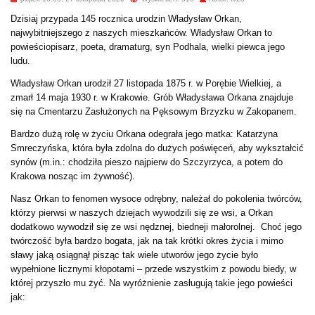
Dzisiaj przypada 145 rocznica urodzin Władysław Orkan,
najwybitniejszego z naszych mieszkańców. Władysław Orkan to
powieściopisarz, poeta, dramaturg, syn Podhala, wielki piewca jego
ludu.
Władysław Orkan urodził 27 listopada 1875 r. w Porębie Wielkiej, a
zmarł 14 maja 1930 r. w Krakowie. Grób Władysława Orkana znajduje
się na Cmentarzu Zasłużonych na Pęksowym Brzyzku w Zakopanem.
Bardzo dużą rolę w życiu Orkana odegrała jego matka: Katarzyna
Smreczyńska, która była zdolna do dużych poświęceń, aby wykształcić
synów (m.in.: chodziła pieszo najpierw do Szczyrzyca, a potem do
Krakowa nosząc im żywność).
Nasz Orkan to fenomen wysoce odrębny, należał do pokolenia twórców,
którzy pierwsi w naszych dziejach wywodzili się ze wsi, a Orkan
dodatkowo wywodził się ze wsi nędznej, biedneji małorolnej. Choć jego
twórczość była bardzo bogata, jak na tak krótki okres życia i mimo
sławy jaką osiągnął pisząc tak wiele utworów jego życie było
wypełnione licznymi kłopotami – przede wszystkim z powodu biedy, w
której przyszło mu żyć. Na wyróżnienie zasługują takie jego powieści
jak: