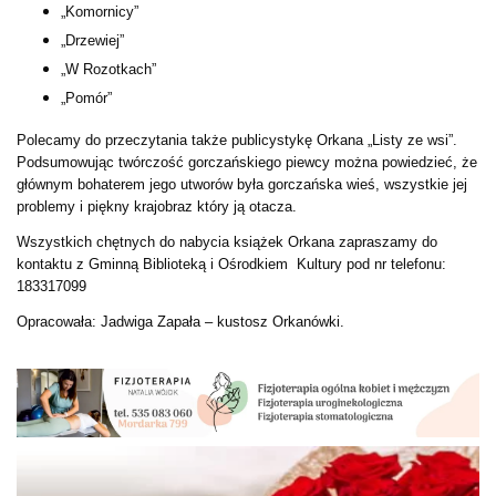
„Komornicy”
„Drzewiej”
„W Rozotkach”
„Pomór”
Polecamy do przeczytania także publicystykę Orkana „Listy ze wsi”.
Podsumowując twórczość gorczańskiego piewcy można powiedzieć, że
głównym bohaterem jego utworów była gorczańska wieś, wszystkie jej
problemy i piękny krajobraz który ją otacza.
Wszystkich chętnych do nabycia książek Orkana zapraszamy do
kontaktu z Gminną Biblioteką i Ośrodkiem Kultury pod nr telefonu:
183317099
Opracowała: Jadwiga Zapała – kustosz Orkanówki.