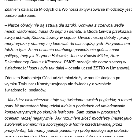
Zdaniem działacza Młodych dla Wolności aktywizowanie młodzieży jest
bardzo potrzebne.
–
Nasze obrady nie są sztuką dla sztuki. Uchwała z czerwca wedle
moich wiadomości trafiła do sejmu i senatu, a Młoda Lewica przekazała
swoją uchwałę Klubowi Lewicy w sejmie. Owoce naszej debaty i pracy
merytorycznej staramy się kierować do ciał rządzących. Przypominam
także o tym, że na otwarciu ostatniego posiedzenia gościli znani
politycy, tacy jak Szymon Hołownia, Janusz Korwin-Mikke, Artur
Dziambor czy Dariusz Klimczak. PMRP przebija się coraz szerzej w
świadomości ludzi i byle tak dalej
– ocenia uczeń ZSTiO w Limanowej.
Zdaniem Bartłomieja Górki udział młodzieży w manifestacjach po
wyroku Trybunału Konstytucyjnego nie świadczy o wzroście
świadomości poglądów.
–
Młodzież niekoniecznie staje się świadoma swoich poglądów, a raczej
praw. W protestach biorą udział ludzie o poglądach od umiarkowanie
konserwatywnych po skrajnie lewicowe. Sam udział w protestach
oceniam raczej negatywnie. Jak rozumiem złość młodzieży (nawet jako
zwolennik kompromisu aborcyjnego w formie przedstawionej przez
prezydenta), tak mamy jednak pandemię i próbę ideologizacji protestu
przez jego liderów, którzy przypisują mu postulaty niezgodne z jego