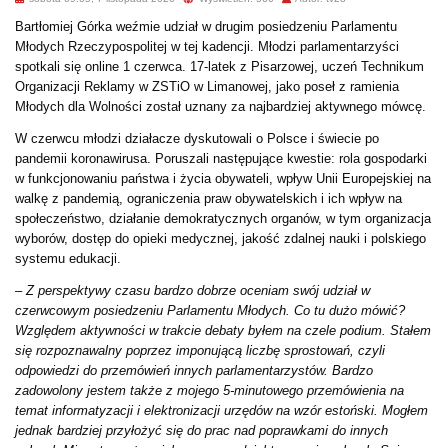
Bartłomiej Górka weźmie udział w drugim posiedzeniu Parlamentu
Młodych Rzeczypospolitej w tej kadencji. Młodzi parlamentarzyści
spotkali się online 1 czerwca. 17-latek z Pisarzowej, uczeń Technikum
Organizacji Reklamy w ZSTiO w Limanowej, jako poseł z ramienia
Młodych dla Wolności został uznany za najbardziej aktywnego mówcę.
W czerwcu młodzi działacze dyskutowali o Polsce i świecie po
pandemii koronawirusa. Poruszali następujące kwestie: rola gospodarki
w funkcjonowaniu państwa i życia obywateli, wpływ Unii Europejskiej na
walkę z pandemią, ograniczenia praw obywatelskich i ich wpływ na
społeczeństwo, działanie demokratycznych organów, w tym organizacja
wyborów, dostęp do opieki medycznej, jakość zdalnej nauki i polskiego
systemu edukacji.
–
Z perspektywy czasu bardzo dobrze oceniam swój udział w
czerwcowym posiedzeniu Parlamentu Młodych. Co tu dużo mówić?
Względem aktywności w trakcie debaty byłem na czele podium. Stałem
się rozpoznawalny poprzez imponującą liczbę sprostowań, czyli
odpowiedzi do przemówień innych parlamentarzystów. Bardzo
zadowolony jestem także z mojego 5-minutowego przemówienia na
temat informatyzacji i elektronizacji urzędów na wzór estoński. Mogłem
jednak bardziej przyłożyć się do prac nad poprawkami do innych