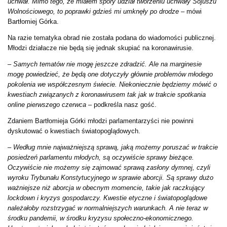
uchwał. Mimo tego, że miałem spory udział tworzeniu uchwały Sojuszu
Wolnościowego, to poprawki gdzieś mi umknęły po drodze –
mówi
Bartłomiej Górka.
Na razie tematyka obrad nie została podana do wiadomości publicznej.
Młodzi działacze nie będą się jednak skupiać na koronawirusie.
–
Samych tematów nie mogę jeszcze zdradzić. Ale na marginesie
mogę powiedzieć, że będą one dotyczyły głównie problemów młodego
pokolenia we współczesnym świecie. Niekoniecznie będziemy mówić o
kwestiach związanych z koronawirusem tak jak w trakcie spotkania
online pierwszego czerwca
– podkreśla nasz gość.
Zdaniem Bartłomieja Górki młodzi parlamentarzyści nie powinni
dyskutować o kwestiach światopoglądowych.
– Według mnie najważniejszą sprawą, jaką możemy poruszać w trakcie
posiedzeń parlamentu młodych, są oczywiście sprawy bieżące.
Oczywiście nie możemy się zajmować sprawą zasłony dymnej, czyli
wyroku Trybunału Konstytucyjnego w sprawie aborcji. Są sprawy dużo
ważniejsze niż aborcja w obecnym momencie, takie jak raczkujący
lockdown i kryzys gospodarczy. Kwestie etyczne i światopoglądowe
należałoby rozstrzygać w normalniejszych warunkach. A nie teraz w
środku pandemii, w środku kryzysu społeczno-ekonomicznego.