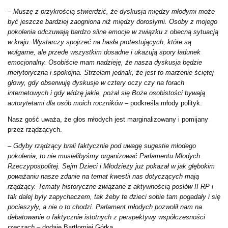
– Muszę z przykrością stwierdzić, że dyskusja między młodymi może
być jeszcze bardziej zaogniona niż między dorosłymi. Osoby z mojego
pokolenia odczuwają bardzo silne emocje w związku z obecną sytuacją
w kraju. Wystarczy spojrzeć na hasła protestujących, które są
wulgarne, ale przede wszystkim dosadne i ukazują spory ładunek
emocjonalny. Osobiście mam nadzieję, że nasza dyskusja będzie
merytoryczna i spokojna. Strzelam jednak, że jest to marzenie ściętej
głowy, gdy obserwuję dyskusje w cztery oczy czy na forach
internetowych i gdy widzę jakie, pożal się Boże osobistości bywają
autorytetami dla osób moich roczników –
podkreśla młody polityk.
Nasz gość uważa, że głos młodych jest marginalizowany i pomijany
przez rządzących.
– Gdyby rządzący brali faktycznie pod uwagę sugestie młodego
pokolenia, to nie musielibyśmy organizować Parlamentu Młodych
Rzeczypospolitej. Sejm Dzieci i Młodzieży już pokazał w jak głębokim
poważaniu nasze zdanie na temat kwestii nas dotyczących mają
rządzący. Tematy historyczne związane z aktywnością posłów II RP i
tak dalej były zapychaczem, tak żeby te dzieci sobie tam pogadały i się
pocieszyły, a nie o to chodzi. Parlament młodych pozwolił nam na
debatowanie o faktycznie istotnych z perspektywy współczesności
rzeczach –
dodaje Bartłomiej Górka.