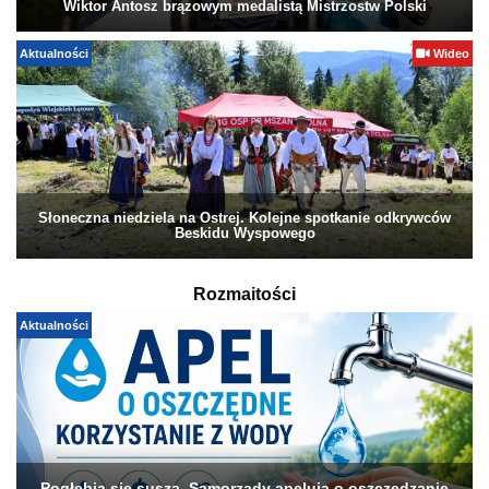
Wiktor Antosz brązowym medalistą Mistrzostw Polski
Aktualności
Wideo
Słoneczna niedziela na Ostrej. Kolejne spotkanie odkrywców
Beskidu Wyspowego
Rozmaitości
Aktualności
Pogłębia się susza. Samorządy apelują o oszczędzanie