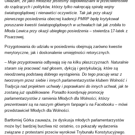
Uważam, że jako młodzież jesteśmy odpowiedzialni w przeciwieństwie
do rządzących i polityków, którzy tylko nakręcają spiralę wojny
światopoglądowej i nienawiści oczywiście. Tak jak przy okazji
pierwszego posiedzenia obecnej kadencji PMRP będę krytykował
poruszanie kwestii światopoglądowych w uchwałach tak jak zrobiła to
Młoda Lewica przy okazji ubiegłego posiedzenia –
stwierdza 17-latek z
Pisarzowej.
Przygotowania do udziału w posiedzeniu obejmują zarówno kwestie
merytoryczne, jak i doskonalenie umiejętności retorycznych.
– Moje przygotowania odbywają się na kilku płaszczyznach. Naturalnie
staram się pracować nad głosem, dykcją i gestykulacją, które są
nieodzowną podstawą dobrego wystąpienia. Do tego pracuję wraz z
tworzonym przez siebie i innych parlamentarzystów klubem Wolność i
Tradycja nad projektem uchwały i poprawkami do innych uchwał, jak te
zostaną już opublikowane. Ponadto koordynuję promocję
parlamentarzystów z ramienia Młodych dla Wolności, którzy
prezentowani są na naszym głównym fanpage’u na Facebooku
– mówi
przedstawiciel Młodych dla Wolności.
Bartłomiej Górka zauważa, że dyskusja młodych parlamentarzystów
może być bardziej burzliwa niż ostatnio, co pokazały wydarzenia
związane z protestami przeciw wyrokowi Trybunału Konstytucyjnego.