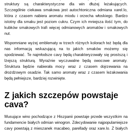
struktury są charakterystyczne dla win dłużej leżakujących.
Szczególnie ciekawa smakowa jest autochtoniczna odmiana xarel.lo,
która z czasem nabiera aromatu miodu i orzecha włoskiego. Bardzo
istotny dla smaku jest poziom cukru. Czym ich mniejsza ilość tym, do
kubków smakowych trafi więcej odmianowych aromatów i smakowych
nut.
Wspomniane wyżej emblematy w trzech różnych kolorach też będą dla
nas informacją wskazującą na to jakich smaków możemy się
spodziewać. Te najmłodsze cavy będą charakteryzowały się prostszą i
lżejszą strukturą. Wyraźnie wyczuwalne będą owocowe aromaty.
Struktura będzie nabierała mocy wraz z czasem dojrzewania na
drożdżowym osadzie. Tak samo aromaty wraz z czasem leżakowania
będą pełniejsze, bardziej rozwinięte.
Z jakich szczepów powstaje
cava?
Musujące wino pochodzące z Hiszpanii powstaje przede wszystkim na
fundamencie białych odmian winogron. Zdecydowanie najpopularniejsze
cavy powstają z mieszanek macabeo, parellady oraz xare.lo. Z białych