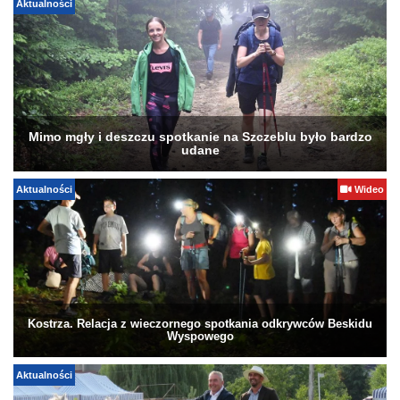
Aktualności
Mimo mgły i deszczu spotkanie na Szczeblu było bardzo
udane
Aktualności
Wideo
Kostrza. Relacja z wieczornego spotkania odkrywców Beskidu
Wyspowego
Aktualności