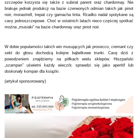
szczepów korzysta się także z subirat parent oraz chardonnay. Nie
brakuje jednak produkcji na bazie czerwonych odmian takich jak pinot
noir, monastrell, trepat czy garnacha tinta. Rzadko nadal spotykane są
cavy jednoszczepowe. Choć w ostatnich latach nieco częściej spotkać
można „musiaki” na bazie chardonnay oraz pinot noir.
W dobie popularności takich win musujących jak prosecco, cremant czy
sekt do głosu dochodzą kolejne bąbelkowe trunki. Cavę dziś z
powodzeniem znajdziemy na półkach wielu sklepów. Hiszpański
„szampan” uświetni każdy wieczór, sprawdzi się jako aperitif lub
doskonały kompan dla książki.
(artykuł sponsorowany)