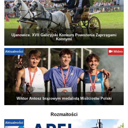
Ujanowice. XVII Galicyjski Konkurs Powożenia Zaprzęgami
Konnymi
Aktualności
Wideo
Wiktor Antosz brązowym medalistą Mistrzostw Polski
Rozmaitości
Aktualności