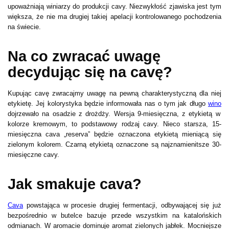
upoważniają winiarzy do produkcji cavy. Niezwykłość zjawiska jest tym
większa, że nie ma drugiej takiej apelacji kontrolowanego pochodzenia
na świecie.
Na co zwracać uwagę
decydując się na cavę?
Kupując cavę zwracajmy uwagę na pewną charakterystyczną dla niej
etykietę. Jej kolorystyka będzie informowała nas o tym jak długo
wino
dojrzewało na osadzie z drożdży. Wersja 9-miesięczna, z etykietą w
kolorze kremowym, to podstawowy rodzaj cavy. Nieco starsza, 15-
miesięczna cava „reserva” będzie oznaczona etykietą mieniącą się
zielonym kolorem. Czarną etykietą oznaczone są najznamienitsze 30-
miesięczne cavy.
Jak smakuje cava?
Cava
powstająca w procesie drugiej fermentacji, odbywającej się już
bezpośrednio w butelce bazuje przede wszystkim na katalońskich
odmianach. W aromacie dominuje aromat zielonych jabłek. Mocniejsze