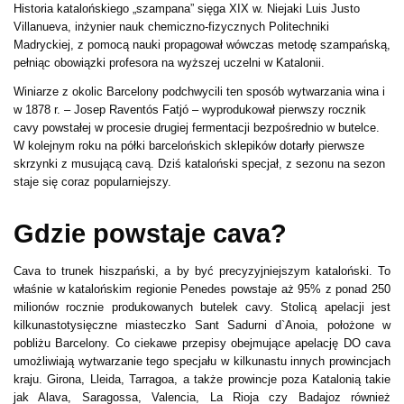
Historia katalońskiego „szampana” sięga XIX w. Niejaki Luis Justo
Villanueva, inżynier nauk chemiczno-fizycznych Politechniki
Madryckiej, z pomocą nauki propagował wówczas metodę szampańską,
pełniąc obowiązki profesora na wyższej uczelni w Katalonii.
Winiarze z okolic Barcelony podchwycili ten sposób wytwarzania wina i
w 1878 r. – Josep Raventós Fatjó – wyprodukował pierwszy rocznik
cavy powstałej w procesie drugiej fermentacji bezpośrednio w butelce.
W kolejnym roku na półki barcelońskich sklepików dotarły pierwsze
skrzynki z musującą cavą. Dziś kataloński specjał, z sezonu na sezon
staje się coraz popularniejszy.
Gdzie powstaje cava?
Cava to trunek hiszpański, a by być precyzyjniejszym kataloński. To
właśnie w katalońskim regionie Penedes powstaje aż 95% z ponad 250
milionów rocznie produkowanych butelek cavy. Stolicą apelacji jest
kilkunastotysięczne miasteczko Sant Sadurni d`Anoia, położone w
pobliżu Barcelony. Co ciekawe przepisy obejmujące apelację DO cava
umożliwiają wytwarzanie tego specjału w kilkunastu innych prowincjach
kraju. Girona, Lleida, Tarragoa, a także prowincje poza Katalonią takie
jak Alava, Saragossa, Valencia, La Rioja czy Badajoz również