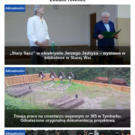
Zobacz również
Aktualności
„Stary Sącz” w obiektywie Jerzego Jędrysa – wystawa w
bibliotece w Starej Wsi
Aktualności
Trwają prace na cmentarzu wojennym nr 365 w Tymbarku.
Odnaleziono oryginalną dokumentację projektową
Aktualności