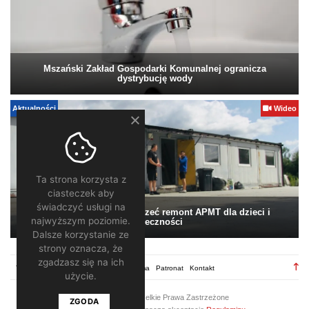
Mszański Zakład Gospodarki Komunalnej ogranicza
dystrybucję wody
Aktualności
Wideo
Ta strona korzysta z
ciasteczek aby
świadczyć usługi na
Pomagamy. Warto wesprzeć remont APMT dla dzieci i
najwyższym poziomie.
społeczności
Dalsze korzystanie ze
strony oznacza, że
zgadzasz się na ich
TV28.pl
Regulamin
Redakcja
Reklama
Patronat
Kontakt
użycie.
2026 ©
TV28
/ Wszelkie Prawa Zastrzeżone
ZGODA