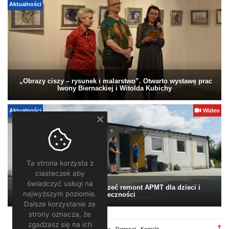
Aktualności
„Obrazy ciszy – rysunek i malarstwo”. Otwarto wystawę prac
Iwony Biernackiej i Witolda Kubichy
Aktualności
Wideo
Ta strona korzysta z
ciasteczek aby
świadczyć usługi na
Pomagamy. Warto wesprzeć remont APMT dla dzieci i
najwyższym poziomie.
społeczności
Dalsze korzystanie ze
strony oznacza, że
zgadzasz się na ich