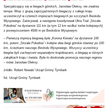
Specjalizujący się w biegach górskich, Jarosław Oleksy, nie zwalnia
tempa. Wraz z grupą zaprzyjaźnionych biegaczy z całego kraju
uczestniczył w czterech imprezach biegowych po szczytach Beskidu
Wyspowego. Zainicjował, a następnie koordynował Ultra Trail „Strzała
Południa” na dystansie 111 km (w tym 12 km wzdłuż torów kolejowych)
z przewyższeniem 4500 m po Beskidzie Wyspowym.
–
Pierwszą imprezą biegową była „Korona Kieratu” na dystansie 100
km, potem „Strzała Południa” i kolejne dwa biegi górskie również po 100
km, ścieżkami naszego Beskidu Wyspowego. Wszyscy uczestnicy
biegów byli zachwyceni wspaniałymi krajobrazami, a biegają w różnych
zakątkach kraju i świata. Była to doskonała promocja naszego regionu
– mówi Jarosław Oleksy.
źródło: Robert Nowak/ Urząd Gminy Tymbark
fot. Urząd Gminy Tymbark