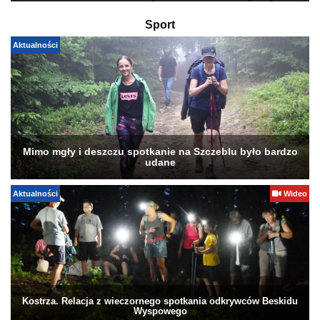
Sport
Aktualności
Mimo mgły i deszczu spotkanie na Szczeblu było bardzo
udane
Aktualności
Wideo
Kostrza. Relacja z wieczornego spotkania odkrywców Beskidu
Wyspowego