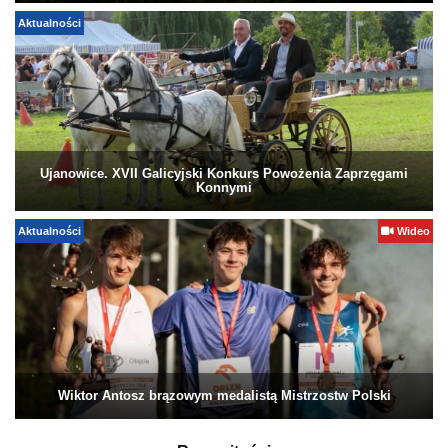
Aktualności
Ujanowice. XVII Galicyjski Konkurs Powożenia Zaprzęgami
Konnymi
Aktualności
Wideo
Wiktor Antosz brązowym medalistą Mistrzostw Polski