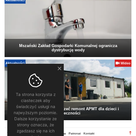
Aktualności
Mszański Zakład Gospodarki Komunalnej ogranicza
dystrybucję wody
Aktualności
Wideo
Ta strona korzysta z
ciasteczek aby
świadczyć usługi na
Pomagamy. Warto wesprzeć remont APMT dla dzieci i
najwyższym poziomie.
społeczności
Dalsze korzystanie ze
strony oznacza, że
zgadzasz się na ich
TV28.pl
Regulamin
Redakcja
Reklama
Patronat
Kontakt