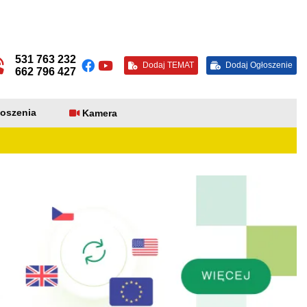
531 763 232
Dodaj TEMAT
Dodaj Ogłoszenie
662 796 427
oszenia
Kamera