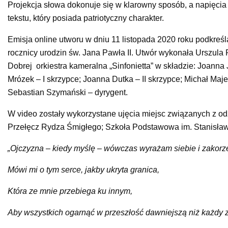
Projekcja słowa dokonuje się w klarowny sposób,
a napięcia
tekstu, który posiada patriotyczny charakter.
Emisja online utworu w dniu 11 listopada 2020 roku podkreś
rocznicy urodzin św. Jana Pawła II. Utwór wykonała Urszula
Dobrej orkiestra kameralna „Sinfonietta” w składzie: Joanna J
Mrózek – I skrzypce; Joanna Dutka – II skrzypce; Michał Maje
Sebastian Szymański – dyrygent.
W video zostały wykorzystane ujęcia miejsc związanych z o
Przełęcz Rydza Śmigłego; Szkoła Podstawowa im. Stanisława
„Ojczyzna – kiedy myślę – wówczas wyrażam siebie i zakorz
Mówi mi o tym serce, jakby ukryta granica,
Która ze mnie przebiega ku innym,
Aby wszystkich ogarnąć w przeszłość dawniejszą niż każdy z