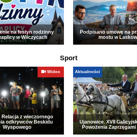
enie na festyn rodzinny
Podpisano umowę na p
kaplicy w Wilczycach
mostu w Laskow
Sport
Wideo
Aktualności
. Relacja z wieczornego
ia odkrywców Beskidu
Ujanowice. XVII Galicyjs
Wyspowego
Powożenia Zaprzęgami