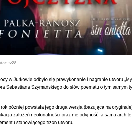
tor: tv28
ocy w Jurkowie odbyło się prawykonanie i nagranie utworu „My
tora Sebastiana Szymańskiego do słów poematu o tym samym ty
ok później powstała jego druga wersja (bazująca na oryginale
ikacja założeń neotonalności oraz melodyjność, a sama architek
ementu stanowiącego trzon utworu.