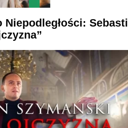
o Niepodległości: Sebast
jczyzna”