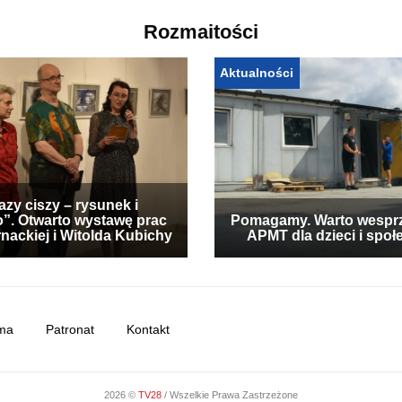
Rozmaitości
Aktualności
zy ciszy – rysunek i
”. Otwarto wystawę prac
Pomagamy. Warto wespr
nackiej i Witolda Kubichy
APMT dla dzieci i społ
ma
Patronat
Kontakt
2026 ©
TV28
/ Wszelkie Prawa Zastrzeżone