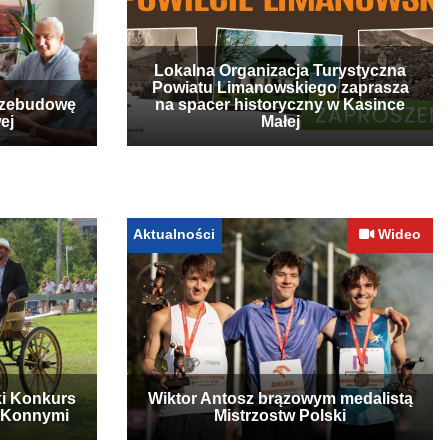
Lokalna Organizacja Turystyczna
Powiatu Limanowskiego zaprasza
rzebudowę
na spacer historyczny w Kasince
ej
Małej
Aktualności
Wideo
ki Konkurs
Wiktor Antosz brązowym medalistą
 Konnymi
Mistrzostw Polski