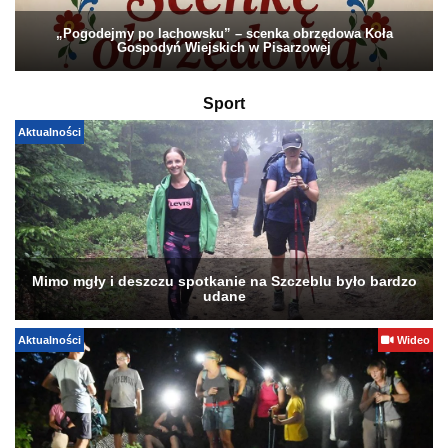
„Pogodejmy po lachowsku” – scenka obrzędowa Koła
Gospodyń Wiejskich w Pisarzowej
Sport
Aktualności
Mimo mgły i deszczu spotkanie na Szczeblu było bardzo
udane
Aktualności
Wideo