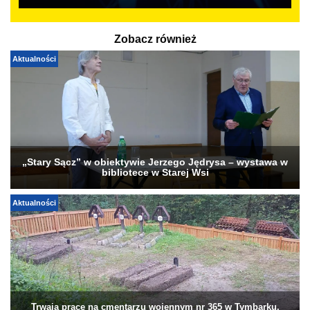
Zobacz również
Aktualności
„Stary Sącz” w obiektywie Jerzego Jędrysa – wystawa w
bibliotece w Starej Wsi
Aktualności
Trwają prace na cmentarzu wojennym nr 365 w Tymbarku.