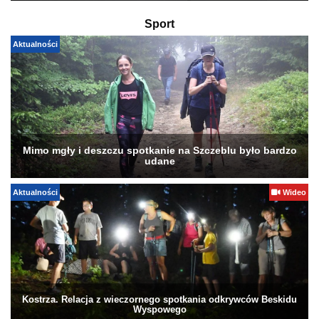
Sport
Aktualności
Mimo mgły i deszczu spotkanie na Szczeblu było bardzo
udane
Aktualności
Wideo
Kostrza. Relacja z wieczornego spotkania odkrywców Beskidu
Wyspowego