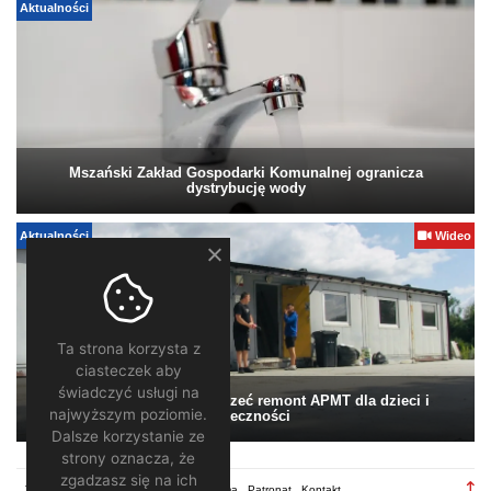
Aktualności
Mszański Zakład Gospodarki Komunalnej ogranicza
dystrybucję wody
Aktualności
Wideo
Ta strona korzysta z
ciasteczek aby
świadczyć usługi na
Pomagamy. Warto wesprzeć remont APMT dla dzieci i
najwyższym poziomie.
społeczności
Dalsze korzystanie ze
strony oznacza, że
zgadzasz się na ich