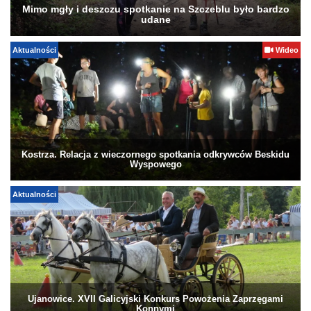
Mimo mgły i deszczu spotkanie na Szczeblu było bardzo
udane
Aktualności
Wideo
Kostrza. Relacja z wieczornego spotkania odkrywców Beskidu
Wyspowego
Aktualności
Ujanowice. XVII Galicyjski Konkurs Powożenia Zaprzęgami
Konnymi