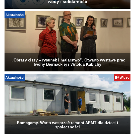
wody i solidarność
Aktualności
„Obrazy ciszy – rysunek i malarstwo”. Otwarto wystawę prac
Iwony Biernackiej i Witolda Kubichy
Aktualności
Wideo
Pomagamy. Warto wesprzeć remont APMT dla dzieci i
społeczności