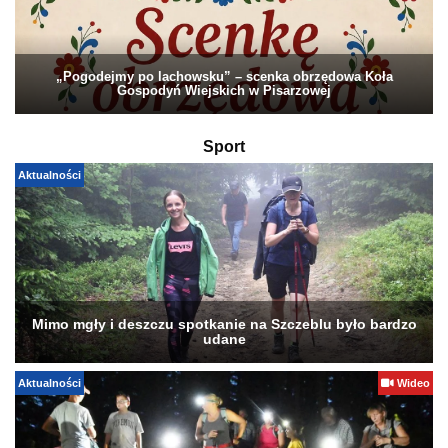
„Pogodejmy po lachowsku” – scenka obrzędowa Koła
Gospodyń Wiejskich w Pisarzowej
Sport
Aktualności
Mimo mgły i deszczu spotkanie na Szczeblu było bardzo
udane
Aktualności
Wideo