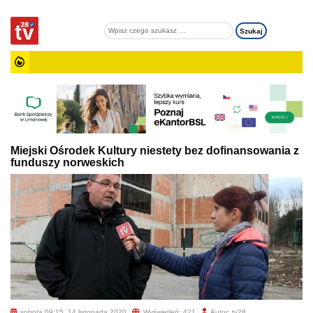
Miejski Ośrodek Kultury niestety bez dofinansowania z
funduszy norweskich
sobota 09:15, 14 listopada 2020
Wyświetleń: 421
Autor: tv28