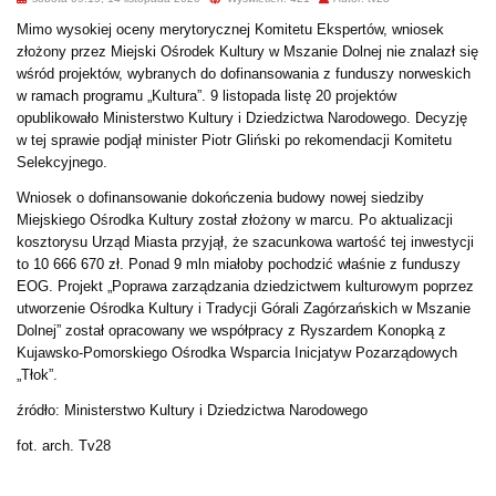
Mimo wysokiej oceny merytorycznej Komitetu Ekspertów, wniosek
złożony przez Miejski Ośrodek Kultury w Mszanie Dolnej nie znalazł się
wśród projektów, wybranych do dofinansowania z funduszy norweskich
w ramach programu „Kultura”. 9 listopada listę 20 projektów
opublikowało Ministerstwo Kultury i Dziedzictwa Narodowego. Decyzję
w tej sprawie podjął minister Piotr Gliński po rekomendacji Komitetu
Selekcyjnego.
Wniosek o dofinansowanie dokończenia budowy nowej siedziby
Miejskiego Ośrodka Kultury został złożony w marcu. Po aktualizacji
kosztorysu Urząd Miasta przyjął, że szacunkowa wartość tej inwestycji
to 10 666 670 zł. Ponad 9 mln miałoby pochodzić właśnie z funduszy
EOG. Projekt „Poprawa zarządzania dziedzictwem kulturowym poprzez
utworzenie Ośrodka Kultury i Tradycji Górali Zagórzańskich w Mszanie
Dolnej” został opracowany we współpracy z Ryszardem Konopką z
Kujawsko-Pomorskiego Ośrodka Wsparcia Inicjatyw Pozarządowych
„Tłok”.
źródło: Ministerstwo Kultury i Dziedzictwa Narodowego
fot. arch. Tv28