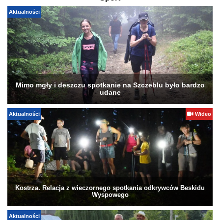
Aktualności
Mimo mgły i deszczu spotkanie na Szczeblu było bardzo
udane
Aktualności
Wideo
Kostrza. Relacja z wieczornego spotkania odkrywców Beskidu
Wyspowego
Aktualności