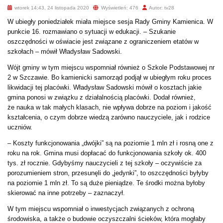
wtorek 14:43, 24 listopada 2020
Wyświetleń: 476
Autor: tv28
W ubiegły poniedziałek miała miejsce sesja Rady Gminy Kamienica. W
punkcie 16. rozmawiano o sytuacji w edukacji. – Szukanie
oszczędności w oświacie jest związane z ograniczeniem etatów w
szkołach – mówił Władysław Sadowski.
Wójt gminy w tym miejscu wspomniał również o Szkole Podstawowej nr
2 w Szczawie. Bo kamienicki samorząd podjął w ubiegłym roku proces
likwidacji tej placówki. Władysław Sadowski mówił o kosztach jakie
gmina ponosi w związku z działalnością placówki. Dodał również,
że nauka w tak małych klasach, nie wpływa dobrze na poziom i jakość
kształcenia, o czym dobrze wiedzą zarówno nauczyciele, jak i rodzice
uczniów.
– Koszty funkcjonowania „dwójki” są na poziomie 1 mln zł i rosną one z
roku na rok. Gmina musi dopłacać do funkcjonowania szkoły ok. 400
tys. zł rocznie. Gdybyśmy nauczycieli z tej szkoły – oczywiście za
porozumieniem stron, przesunęli do „jedynki”, to oszczędności byłyby
na poziomie 1 mln zł. To są duże pieniądze. Te środki można byłoby
skierować na inne potrzeby – zaznaczył.
W tym miejscu wspomniał o inwestycjach związanych z ochroną
środowiska, a także o budowie oczyszczalni ścieków, która mogłaby