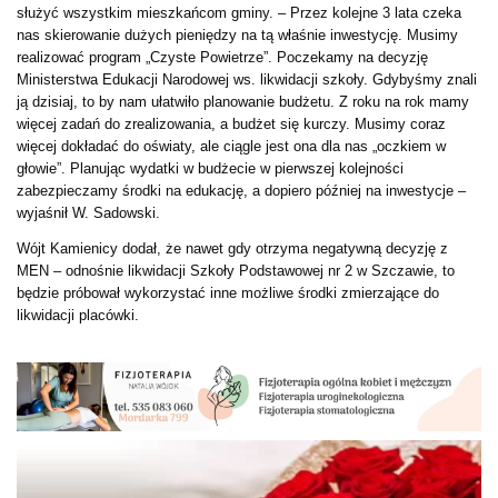
służyć wszystkim mieszkańcom gminy. – Przez kolejne 3 lata czeka
nas skierowanie dużych pieniędzy na tą właśnie inwestycję. Musimy
realizować program „Czyste Powietrze”. Poczekamy na decyzję
Ministerstwa Edukacji Narodowej ws. likwidacji szkoły. Gdybyśmy znali
ją dzisiaj, to by nam ułatwiło planowanie budżetu. Z roku na rok mamy
więcej zadań do zrealizowania, a budżet się kurczy. Musimy coraz
więcej dokładać do oświaty, ale ciągle jest ona dla nas „oczkiem w
głowie”. Planując wydatki w budżecie w pierwszej kolejności
zabezpieczamy środki na edukację, a dopiero później na inwestycje –
wyjaśnił W. Sadowski.
Wójt Kamienicy dodał, że nawet gdy otrzyma negatywną decyzję z
MEN – odnośnie likwidacji Szkoły Podstawowej nr 2 w Szczawie, to
będzie próbował wykorzystać inne możliwe środki zmierzające do
likwidacji placówki.