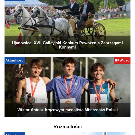
Ujanowice. XVII Galicyjski Konkurs Powożenia Zaprzęgami
Konnymi
Aktualności
Wideo
Wiktor Antosz brązowym medalistą Mistrzostw Polski
Rozmaitości