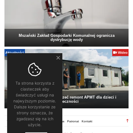
Mszański Zakład Gospodarki Komunalnej ogranicza
dystrybucję wody
Aktualności
Wideo
Ta strona korzysta z
ciasteczek aby
świadczyć usługi na
Pomagamy. Warto wesprzeć remont APMT dla dzieci i
najwyższym poziomie.
społeczności
Dalsze korzystanie ze
strony oznacza, że
zgadzasz się na ich
TV28.pl
Regulamin
Redakcja
Reklama
Patronat
Kontakt
użycie.