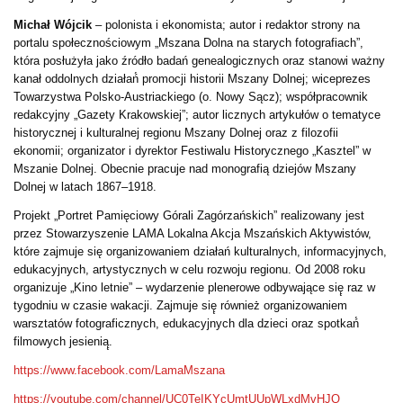
Michał Wójcik
– polonista i ekonomista; autor i redaktor strony na
portalu społecznościowym „Mszana Dolna na starych fotografiach”,
która posłużyła jako źródło badań genealogicznych oraz stanowi ważny
kanał oddolnych działań́ promocji historii Mszany Dolnej; wiceprezes
Towarzystwa Polsko-Austriackiego (o. Nowy Sącz); współpracownik
redakcyjny „Gazety Krakowskiej”; autor licznych artykułów o tematyce
historycznej i kulturalnej regionu Mszany Dolnej oraz z filozofii
ekonomii; organizator i dyrektor Festiwalu Historycznego „Kasztel” w
Mszanie Dolnej. Obecnie pracuje nad monografią dziejów Mszany
Dolnej w latach 1867–1918.
Projekt „Portret Pamięciowy Górali Zagórzańskich” realizowany jest
przez Stowarzyszenie LAMA Lokalna Akcja Mszańskich Aktywistów,
które zajmuje się organizowaniem działań kulturalnych, informacyjnych,
edukacyjnych, artystycznych w celu rozwoju regionu. Od 2008 roku
organizuje „Kino letnie” – wydarzenie plenerowe odbywające się̨ raz w
tygodniu w czasie wakacji. Zajmuje się̨ również̇ organizowaniem
warsztatów fotograficznych, edukacyjnych dla dzieci oraz spotkań́
filmowych jesienią̨.
https://www.facebook.com/LamaMszana
https://youtube.com/channel/UC0TeIKYcUmtUUpWLxdMvHJQ