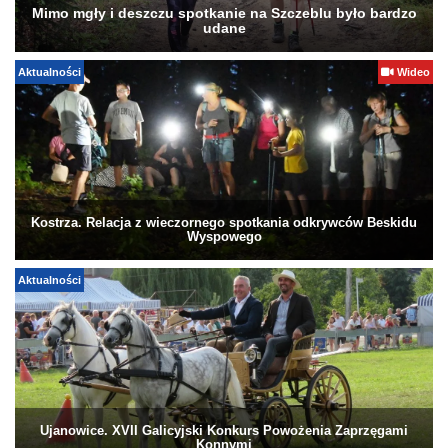
Mimo mgły i deszczu spotkanie na Szczeblu było bardzo
udane
Aktualności
Wideo
Kostrza. Relacja z wieczornego spotkania odkrywców Beskidu
Wyspowego
Aktualności
Ujanowice. XVII Galicyjski Konkurs Powożenia Zaprzęgami
Konnymi