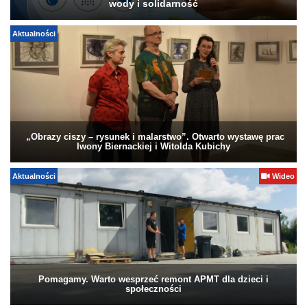
wody i solidarność
Aktualności
„Obrazy ciszy – rysunek i malarstwo”. Otwarto wystawę prac
Iwony Biernackiej i Witolda Kubichy
Aktualności
Wideo
Pomagamy. Warto wesprzeć remont APMT dla dzieci i
społeczności