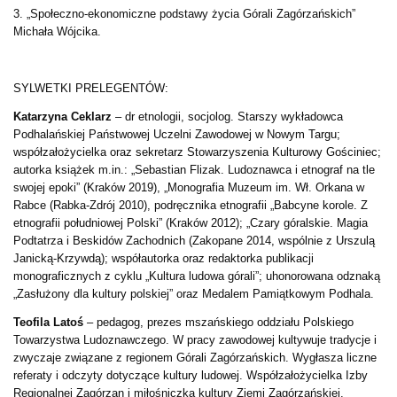
3. „Społeczno-ekonomiczne podstawy życia Górali Zagórzańskich”
Michała Wójcika.
SYLWETKI PRELEGENTÓW:
Katarzyna Ceklarz
– dr etnologii, socjolog. Starszy wykładowca
Podhalańskiej Państwowej Uczelni Zawodowej w Nowym Targu;
współzałożycielka oraz sekretarz Stowarzyszenia Kulturowy Gościniec;
autorka książek m.in.: „Sebastian Flizak. Ludoznawca i etnograf na tle
swojej epoki” (Kraków 2019), „Monografia Muzeum im. Wł. Orkana w
Rabce (Rabka-Zdrój 2010), podręcznika etnografii „Babcyne korole. Z
etnografii południowej Polski” (Kraków 2012); „Czary góralskie. Magia
Podtatrza i Beskidów Zachodnich (Zakopane 2014, wspólnie
z Urszulą
Janicką-Krzywdą); współautorka oraz redaktorka publikacji
monograficznych z cyklu „Kultura ludowa górali”; uhonorowana odznaką
„Zasłużony dla kultury polskiej” oraz Medalem Pamiątkowym Podhala.
Teofila Latoś
– pedagog, prezes mszańskiego oddziału Polskiego
Towarzystwa Ludoznawczego. W pracy zawodowej kultywuje tradycje i
zwyczaje związane z regionem Górali Zagórzańskich. Wygłasza liczne
referaty i odczyty dotyczące kultury ludowej. Współzałożycielka Izby
Regionalnej Zagórzan i miłośniczka kultury Ziemi Zagórzańskiej.