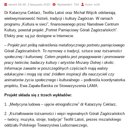
wtorek 08:38, 3 listopada 2020
Wyświetleń: 764
Autor: tv28
Dr Katarzyna Ceklarz, Teofila Latoś oraz Michał Wójcik odsłaniają
wielowymiarowość historii, tradycji i kultury Zagórzan. W ramach
programu „Kultura w sieci”, finansowanego przez Narodowe Centrum
Kultury, powstał projekt „Portret Pamięciowy Górali Zagórzańskich”.
Efekty prac są już dostępne w Internecie.
–
Projekt jest próbą nakreślenia metaforycznego portretu pamięciowego
Górali Zagórzańskich. To rozmowy o tradycji, sztuce oraz tożsamości
społecznej i kulturowej. Celem projektu jest propagowanie i promowanie
pracy twórców, badaczy kultury i artystów Mszany Dolnej i okolic.
Informacje zawarte w poszczególnych częściach mają walory
edukacyjne i mogą się stać źródłem inspiracji dla nauczycieli czy
animatorów życia społecznego i kulturalnego
– podkreśla koordynatorka
projektu, Ewa Zapała-Barska ze Stowarzyszenia LAMA.
Projekt składa się z trzech wykładów:
1. „Medycyna ludowa – ujęcie etnograficzne” dr Katarzyny Ceklarz,
2. „Kształtowanie tożsamości i więzi regionalnych Górali Zagórzańskich
– twórcy, muzyka, stroje, tradycje” Teofili Latoś, prezes mszańskiego
oddziału Polskiego Towarzystwa Ludoznawczego,