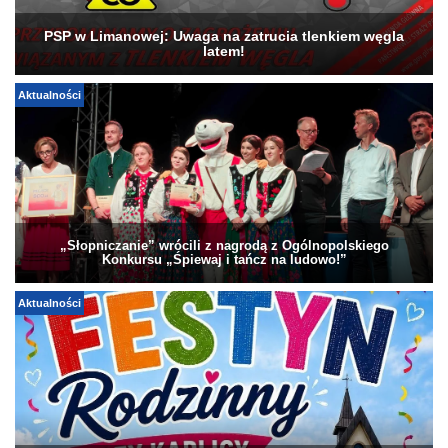
PSP w Limanowej: Uwaga na zatrucia tlenkiem węgla
latem!
Aktualności
„Słopniczanie” wrócili z nagrodą z Ogólnopolskiego
Konkursu „Śpiewaj i tańcz na ludowo!”
Aktualności