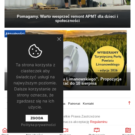
Pomagamy. Warto wesprzeć remont APMT dla dzieci i
społeczności
Aktualności
Ta strona korzysta z
ciasteczek aby
świadczyć usługi na
„Turystyczna Perła Powiatu Limanowskiego”. Propozycje
najwyższym poziomie.
można zgłaszać do 10 sierpnia
Dalsze korzystanie ze
strony oznacza, że
zgadzasz się na ich
TV28.pl
Regulamin
Redakcja
Reklama
Patronat
Kontakt
użycie.
2026 ©
TV28
/ Wszelkie Prawa Zastrzeżone
ZGODA
Korzystanie z portalu oznacza akceptację
Regulaminu
Polityka prywatności