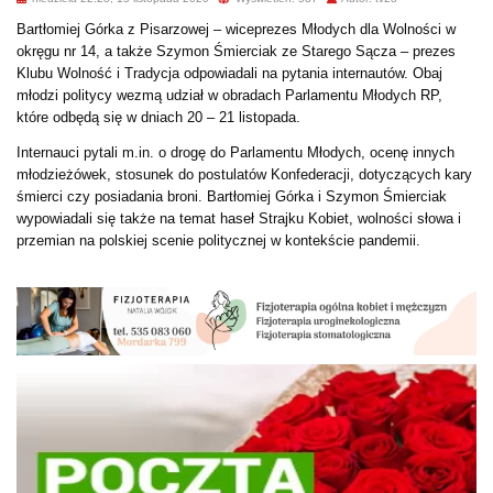
Bartłomiej Górka z Pisarzowej – wiceprezes Młodych dla Wolności w
okręgu nr 14, a także Szymon Śmierciak ze Starego Sącza – prezes
Klubu Wolność i Tradycja odpowiadali na pytania internautów. Obaj
młodzi politycy wezmą udział w obradach Parlamentu Młodych RP,
które odbędą się w dniach 20 – 21 listopada.
Internauci pytali m.in. o drogę do Parlamentu Młodych, ocenę innych
młodzieżówek, stosunek do postulatów Konfederacji, dotyczących kary
śmierci czy posiadania broni. Bartłomiej Górka i Szymon Śmierciak
wypowiadali się także na temat haseł Strajku Kobiet, wolności słowa i
przemian na polskiej scenie politycznej w kontekście pandemii.