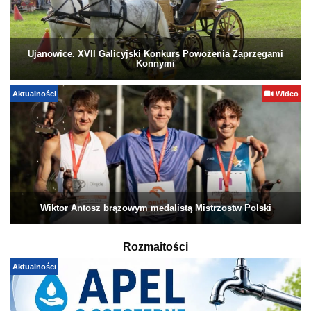
Ujanowice. XVII Galicyjski Konkurs Powożenia Zaprzęgami
Konnymi
Aktualności
Wideo
Wiktor Antosz brązowym medalistą Mistrzostw Polski
Rozmaitości
Aktualności