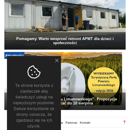
Pomagamy. Warto wesprzeć remont APMT dla dzieci i
społeczności
Aktualności
Ta strona korzysta z
ciasteczek aby
świadczyć usługi na
„Turystyczna Perła Powiatu Limanowskiego”. Propozycje
najwyższym poziomie.
można zgłaszać do 10 sierpnia
Dalsze korzystanie ze
strony oznacza, że
zgadzasz się na ich
TV28.pl
Regulamin
Redakcja
Reklama
Patronat
Kontakt
użycie.