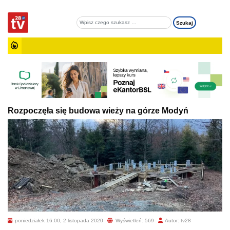
Rozpoczęła się budowa wieży na górze Modyń
poniedziałek 16:00, 2 listopada 2020
Wyświetleń: 569
Autor: tv28