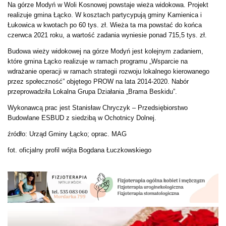
Na górze Modyń w Woli Kosnowej powstaje wieża widokowa. Projekt
realizuje gmina Łącko. W kosztach partycypują gminy Kamienica i
Łukowica w kwotach po 60 tys. zł. Wieża ta ma powstać do końca
czerwca 2021 roku, a wartość zadania wyniesie ponad 715,5 tys. zł.
Budowa wieży widokowej na górze Modyń jest kolejnym zadaniem,
które gmina Łącko realizuje w ramach programu „Wsparcie na
wdrażanie operacji w ramach strategii rozwoju lokalnego kierowanego
przez społeczność” objętego PROW na lata 2014-2020. Nabór
przeprowadziła Lokalna Grupa Działania „Brama Beskidu”.
Wykonawcą prac jest Stanisław Chryczyk – Przedsiębiorstwo
Budowlane ESBUD z siedzibą w Ochotnicy Dolnej.
źródło: Urząd Gminy Łącko; oprac. MAG
fot. oficjalny profil wójta Bogdana Łuczkowskiego