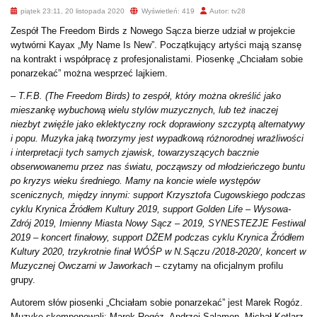
piątek 23:11, 20 listopada 2020
Wyświetleń: 419
Autor: tv28
Zespół The Freedom Birds z Nowego Sącza bierze udział w projekcie
wytwórni Kayax „My Name Is New”. Początkujący artyści mają szansę
na kontrakt i współpracę z profesjonalistami. Piosenkę „Chciałam sobie
ponarzekać” można wesprzeć lajkiem.
– T.F.B. (The Freedom Birds) to zespół, który można określić jako
mieszankę wybuchową wielu stylów muzycznych, lub też inaczej
niezbyt zwięźle jako eklektyczny rock doprawiony szczyptą alternatywy
i popu. Muzyka jaką tworzymy jest wypadkową różnorodnej wrażliwości
i interpretacji tych samych zjawisk, towarzyszących bacznie
obserwowanemu przez nas światu, począwszy od młodzieńczego buntu
po kryzys wieku średniego. Mamy na koncie wiele występów
scenicznych, między innymi: support Krzysztofa Cugowskiego podczas
cyklu Krynica Źródłem Kultury 2019, support Golden Life – Wysowa-
Zdrój 2019, Imienny Miasta Nowy Sącz – 2019, SYNESTEZJE Festiwal
2019 – koncert finałowy, support DŻEM podczas cyklu Krynica Źródłem
Kultury 2020, trzykrotnie finał WÓŚP w N.Sączu /2018-2020/, koncert w
Muzycznej Owczarni w Jaworkach
– czytamy na oficjalnym profilu
grupy.
Autorem słów piosenki „Chciałam sobie ponarzekać” jest Marek Rogóz.
Muzykę skomponowali: Marek Rogóz, Andrzej Salamon, Michał Kotlarz,