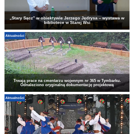
„Stary Sącz” w obiektywie Jerzego Jędrysa – wystawa w
bibliotece w Starej Wsi
Aktualności
Trwają prace na cmentarzu wojennym nr 365 w Tymbarku.
Odnaleziono oryginalną dokumentację projektową
Aktualności