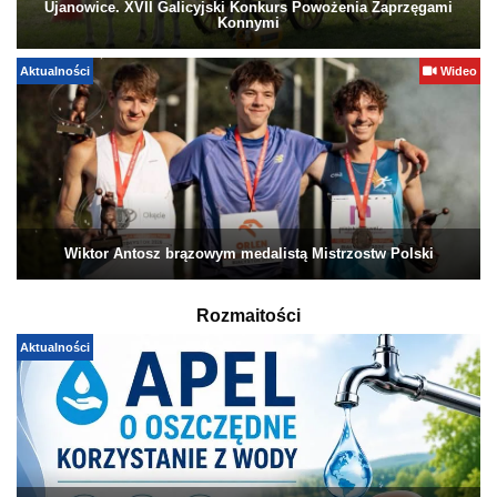
Ujanowice. XVII Galicyjski Konkurs Powożenia Zaprzęgami
Konnymi
Aktualności
Wideo
Wiktor Antosz brązowym medalistą Mistrzostw Polski
Rozmaitości
Aktualności