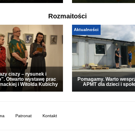
Rozmaitości
Aktualności
zy ciszy – rysunek i
”. Otwarto wystawę prac
Pomagamy. Warto wespr
nackiej i Witolda Kubichy
APMT dla dzieci i społ
ma
Patronat
Kontakt