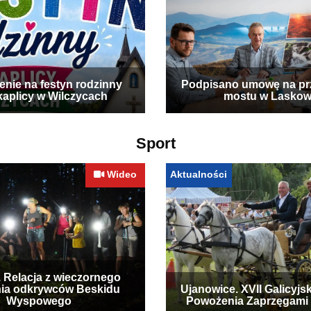
enie na festyn rodzinny
Podpisano umowę na p
kaplicy w Wilczycach
mostu w Laskow
Sport
Wideo
Aktualności
. Relacja z wieczornego
ia odkrywców Beskidu
Ujanowice. XVII Galicyjs
Wyspowego
Powożenia Zaprzęgami