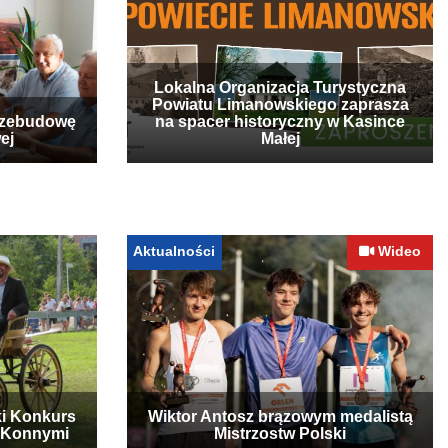
Lokalna Organizacja Turystyczna
Powiatu Limanowskiego zaprasza
rzebudowę
na spacer historyczny w Kasince
ej
Małej
Aktualności
Wideo
ki Konkurs
Wiktor Antosz brązowym medalistą
 Konnymi
Mistrzostw Polski