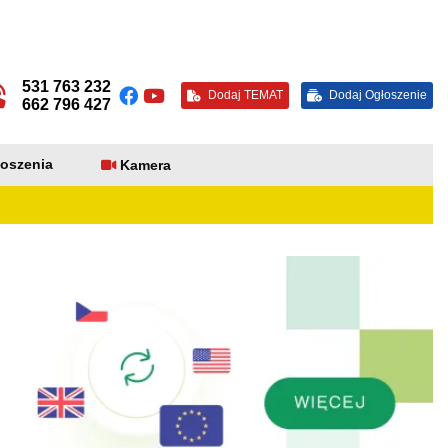
531 763 232
Dodaj TEMAT
Dodaj Ogłoszenie
662 796 427
oszenia
Kamera