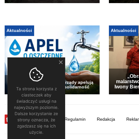
Aktualności
Aktualności
„Obra
malarstwo
Pogłębia się susza. Samorządy apelują
Iwony Bier
o oszczędzanie wody i solidarność
Ta strona korzysta z
ciasteczek aby
świadczyć usługi na
najwyższym poziomie.
Dalsze korzystanie ze
TV28.pl
Regulamin
Redakcja
Rekla
strony oznacza, że
zgadzasz się na ich
użycie.