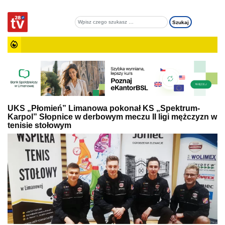
UKS „Płomień” Limanowa pokonał KS „Spektrum-
Karpol” Słopnice w derbowym meczu II ligi mężczyzn w
tenisie stołowym