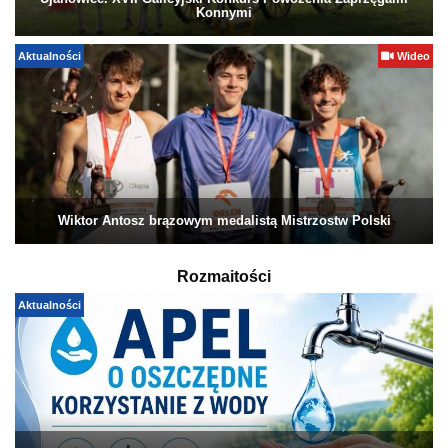
Ujanowice. XVII Galicyjski Konkurs Powożenia Zaprzęgami
Konnymi
Aktualności
Wideo
Wiktor Antosz brązowym medalistą Mistrzostw Polski
Rozmaitości
Aktualności