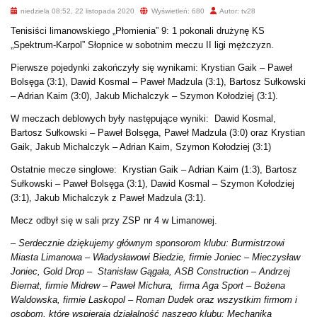
niedziela 08:52, 22 listopada 2020
Wyświetleń: 680
Autor: tv28
Tenisiści limanowskiego „Płomienia” 9: 1 pokonali drużynę KS
„Spektrum-Karpol” Słopnice w sobotnim meczu II ligi mężczyzn.
Pierwsze pojedynki zakończyły się wynikami: Krystian Gaik – Paweł
Bolsęga (3:1), Dawid Kosmal – Paweł Madzula (3:1), Bartosz Sułkowski
– Adrian Kaim (3:0), Jakub Michalczyk – Szymon Kołodziej (3:1).
W meczach deblowych były następujące wyniki: Dawid Kosmal,
Bartosz Sułkowski – Paweł Bolsęga, Paweł Madzula (3:0) oraz Krystian
Gaik, Jakub Michalczyk – Adrian Kaim, Szymon Kołodziej (3:1)
Ostatnie mecze singlowe: Krystian Gaik – Adrian Kaim (1:3), Bartosz
Sułkowski – Paweł Bolsęga (3:1), Dawid Kosmal – Szymon Kołodziej
(3:1), Jakub Michalczyk z Paweł Madzula (3:1).
Mecz odbył się w sali przy ZSP nr 4 w Limanowej.
– Serdecznie dziękujemy głównym sponsorom klubu: Burmistrzowi
Miasta Limanowa – Władysławowi Biedzie, firmie Joniec – Mieczysław
Joniec, Gold Drop – Stanisław Gągała, ASB Construction – Andrzej
Biernat, firmie Midrew – Paweł Michura, firma Aga Sport – Bożena
Waldowska, firmie Laskopol – Roman Dudek oraz wszystkim firmom i
osobom, które wspierają działalność naszego klubu: Mechanika