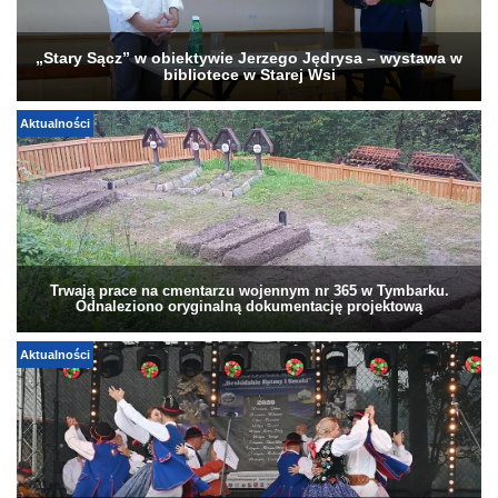
„Stary Sącz” w obiektywie Jerzego Jędrysa – wystawa w
bibliotece w Starej Wsi
Aktualności
Trwają prace na cmentarzu wojennym nr 365 w Tymbarku.
Odnaleziono oryginalną dokumentację projektową
Aktualności