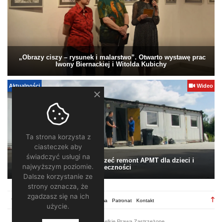
„Obrazy ciszy – rysunek i malarstwo”. Otwarto wystawę prac
Iwony Biernackiej i Witolda Kubichy
Aktualności
Wideo
Ta strona korzysta z
ciasteczek aby
świadczyć usługi na
Pomagamy. Warto wesprzeć remont APMT dla dzieci i
najwyższym poziomie.
społeczności
Dalsze korzystanie ze
strony oznacza, że
zgadzasz się na ich
TV28.pl
Regulamin
Redakcja
Reklama
Patronat
Kontakt
użycie.