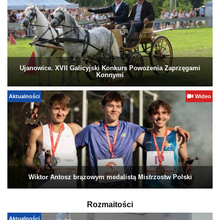
Ujanowice. XVII Galicyjski Konkurs Powożenia Zaprzęgami
Konnymi
Aktualności
Wideo
Wiktor Antosz brązowym medalistą Mistrzostw Polski
Rozmaitości
Aktualności