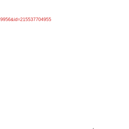
2929956&id=215537704955