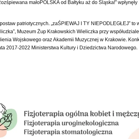
ozśpiewana małoPOLSKA od Bałtyku aż do Śląska!” wpłynęły
y postaw patriotycznych. „zaŚPIEWAJ I TY NIEPODLEGŁEJ” to 
liczka”, Muzeum Żup Krakowskich Wieliczka przy współudziale
 Mienia Wojskowego oraz Akademii Muzycznej w Krakowie. Kon
ata 2017-2022 Ministerstwa Kultury i Dziedzictwa Narodowego.