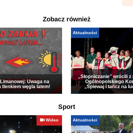
Zobacz również
Aktualności
„Słopniczanie” wrócili z
Limanowej: Uwaga na
Ogólnopolskiego Ko
a tlenkiem węgla latem!
„Śpiewaj i tańcz na l
Sport
Wideo
Aktualności