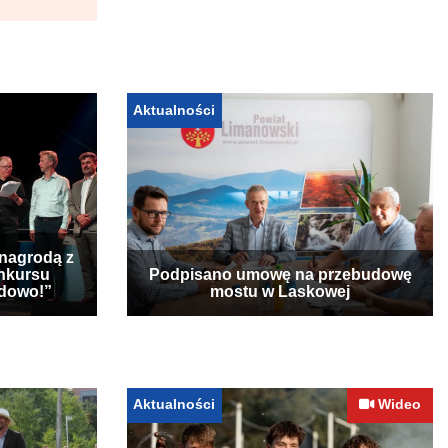
Aktualności
 nagrodą z
nkursu
Podpisano umowę na przebudowę
udowo!”
mostu w Laskowej
Aktualności
Wideo