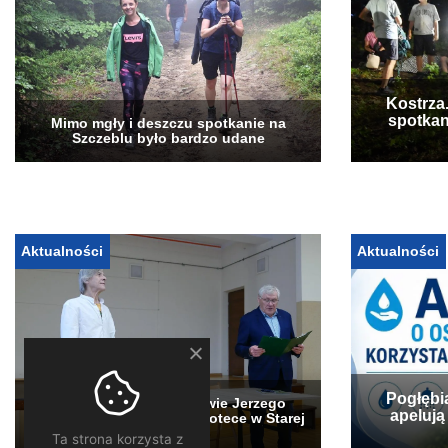
Kostrza
spotkan
Mimo mgły i deszczu spotkanie na
Szczeblu było bardzo udane
Aktualności
Aktualności
Pogłębi
„Stary Sącz” w obiektywie Jerzego
apelują
Jędrysa – wystawa w bibliotece w Starej
Wsi
Ta strona korzysta z