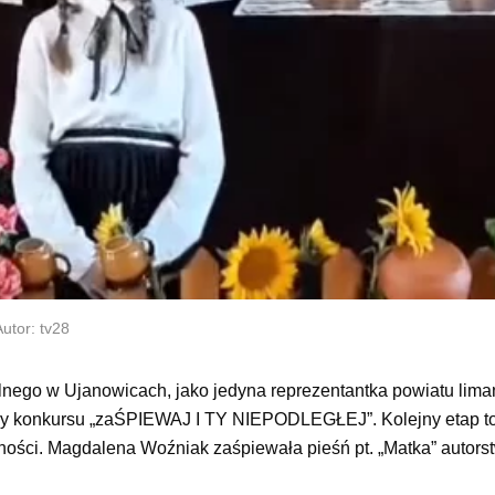
utor: tv28
nego w Ujanowicach, jako jedyna reprezentantka powiatu lim
ury konkursu „zaŚPIEWAJ I TY NIEPODLEGŁEJ”. Kolejny etap t
zności. Magdalena Woźniak zaśpiewała pieśń pt. „Matka” autor