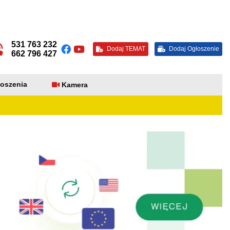
531 763 232
Dodaj TEMAT
Dodaj Ogłoszenie
662 796 427
oszenia
Kamera