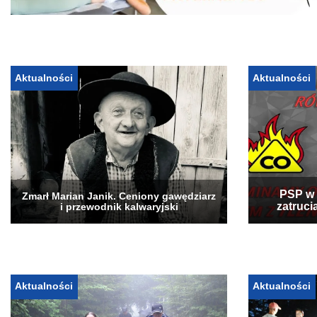
Aktualności
Aktualności
PSP w 
Zmarł Marian Janik. Ceniony gawędziarz
zatruci
i przewodnik kalwaryjski
Aktualności
Aktualności