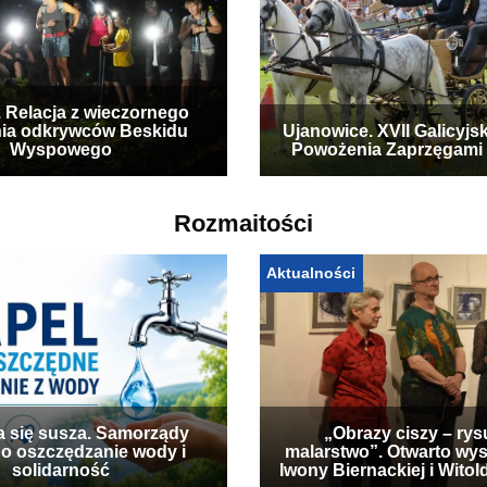
. Relacja z wieczornego
ia odkrywców Beskidu
Ujanowice. XVII Galicyjs
Wyspowego
Powożenia Zaprzęgami
Rozmaitości
Aktualności
a się susza. Samorządy
„Obrazy ciszy – rys
 o oszczędzanie wody i
malarstwo”. Otwarto wy
solidarność
Iwony Biernackiej i Wito