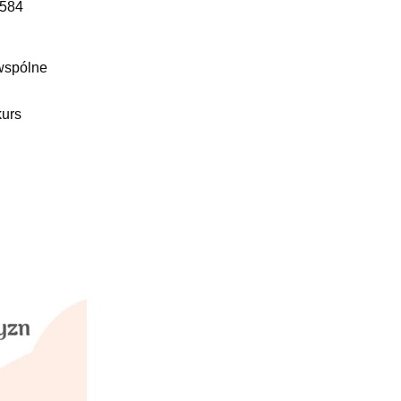
 584
wspólne
kurs