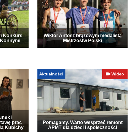
ki Konkurs
Wiktor Antosz brązowym medalistą
 Konnymi
Mistrzostw Polski
Aktualności
Wideo
unek i
stawę prac
Pomagamy. Warto wesprzeć remont
lda Kubichy
APMT dla dzieci i społeczności