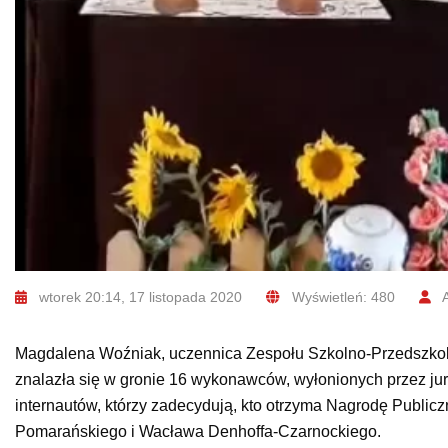
wtorek 20:14, 17 listopada 2020
Wyświetleń: 480
A
Magdalena Woźniak, uczennica Zespołu Szkolno-Przedszkol
znalazła się w gronie 16 wykonawców, wyłonionych przez j
internautów, którzy zadecydują, kto otrzyma Nagrodę Public
Pomarańskiego i Wacława Denhoffa-Czarnockiego.