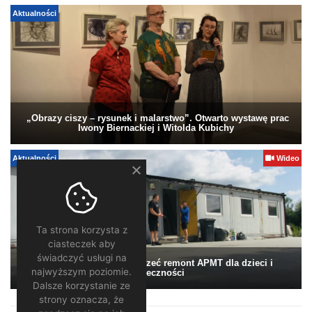
Aktualności
„Obrazy ciszy – rysunek i malarstwo”. Otwarto wystawę prac
Iwony Biernackiej i Witolda Kubichy
Aktualności
Wideo
Ta strona korzysta z
ciasteczek aby
świadczyć usługi na
Pomagamy. Warto wesprzeć remont APMT dla dzieci i
najwyższym poziomie.
społeczności
Dalsze korzystanie ze
strony oznacza, że