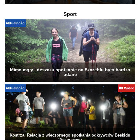
Sport
Aktualności
Mimo mgły i deszczu spotkanie na Szczeblu było bardzo
udane
Aktualności
Wideo
Kostrza. Relacja z wieczornego spotkania odkrywców Beskidu