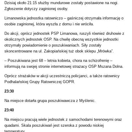
Dzisiaj około 21:15 służby mundurowe zostały postawione na nogi.
Zgłoszenie dotyczy zaginionej osoby.
Limanowska jednostka ratowniczo
– gaśniczej otrzymała informację o
osobie zaginionej, która wyszła z domu i nie wróciła.
Do akcji, oprócz jednostek PSP Limanowa, ruszyli również druhowie z
okolicznych jednostek OSP. Na chwilę obecną wszystkie jednostki
otrzymały powiadomienie o poszukiwaniach. Siły zostały
skoncentrowane na ul. Zakopiańskiej tuż obok sklepu „Mrówka”.
– Poszukiwana jest 68 – letnia kobieta, chora na schizofrenię –
informują na swojej stronie internetowej strażacy OSP Mszana Dolna.
Oprócz strażaków w akcji uczestniczą policjanci, a także ratownicy
Podhalańskiej Grupy Ratowniczej GOPR.
23:30
Na miejsce dotarła grupa poszukiwawcza z Myślenic.
23:40
Na miejscu pracują wiele jednostek z samochodami terenowymi oraz
quadami. Skala poszukiwań jest szeroka z powodu niskiej
temperatury.