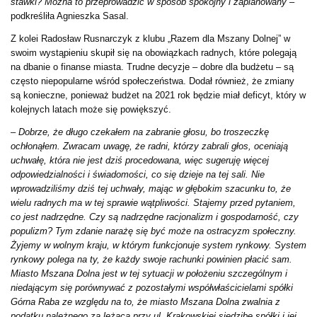
stawki? Można to przeprowadzić w sposób spokojny i zaplanowany
–
podkreśliła Agnieszka Sasal.
Z kolei Radosław Rusnarczyk z klubu „Razem dla Mszany Dolnej” w
swoim wystąpieniu skupił się na obowiązkach radnych, które polegają
na dbanie o finanse miasta. Trudne decyzje – dobre dla budżetu – są
często niepopularne wśród społeczeństwa. Dodał również, że zmiany
są konieczne, ponieważ budżet na 2021 rok będzie miał deficyt, który w
kolejnych latach może się powiększyć.
–
Dobrze, że długo czekałem na zabranie głosu, bo troszeczkę
ochłonąłem. Zwracam uwagę, że radni, którzy zabrali głos, oceniają
uchwałę, która nie jest dziś procedowana, więc sugeruję więcej
odpowiedzialności i świadomości, co się dzieje na tej sali. Nie
wprowadziliśmy dziś tej uchwały, mając w głębokim szacunku to, że
wielu radnych ma w tej sprawie wątpliwości. Stajemy przed pytaniem,
co jest nadrzędne. Czy są nadrzędne racjonalizm i gospodarność, czy
populizm? Tym zdanie narażę się być może na ostracyzm społeczny.
Żyjemy w wolnym kraju, w którym funkcjonuje system rynkowy. System
rynkowy polega na ty, że każdy swoje rachunki powinien płacić sam.
Miasto Mszana Dolna jest w tej sytuacji w położeniu szczególnym i
niedającym się porównywać z pozostałymi współwłaścicielami spółki
Górna Raba ze względu na to, że miasto Mszana Dolna zwalnia z
podatku należnego za leżącą przy ul. Krakowskiej siedzibę spółki i jej