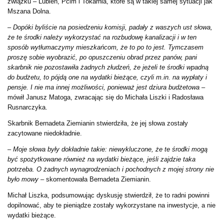
związku – Lubień, Pcim i Tokarnia, które są w takiej samej sytuacji jak
Mszana Dolna.
–
Dopóki byliście na posiedzeniu komisji, padały z waszych ust słowa,
że te środki należy wykorzystać na rozbudowę kanalizacji i w ten
sposób wytłumaczymy mieszkańcom, że to po to jest. Tymczasem
proszę sobie wyobrazić, po opuszczeniu obrad przez panów, pani
skarbnik nie pozostawiła żadnych złudzeń, że jeżeli te środki wpadną
do budżetu, to pójdą one na wydatki bieżące, czyli m.in. na wypłaty i
pensje. I nie ma innej możliwości, ponieważ jest dziura budżetowa
–
mówił Janusz Matoga, zwracając się do Michała Liszki i Radosława
Rusnarczyka.
Skarbnik Bernadeta Ziemianin stwierdziła, że jej słowa zostały
zacytowane niedokładnie.
–
Moje słowa były dokładnie takie: niewykluczone, że te środki mogą
być spożytkowane również na wydatki bieżące, jeśli zajdzie taka
potrzeba. O żadnych wynagrodzeniach i pochodnych z mojej strony nie
było mowy
– skomentowała Bernadeta Ziemianin.
Michał Liszka, podsumowując dyskusję stwierdził, że to radni powinni
dopilnować, aby te pieniądze zostały wykorzystane na inwestycje, a nie
wydatki bieżące.