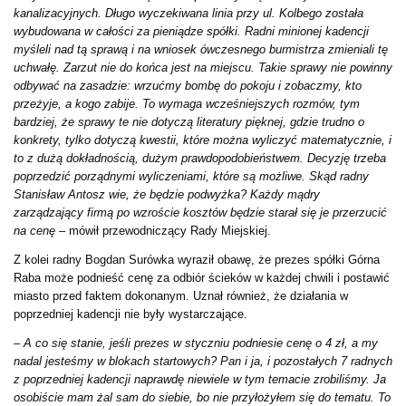
kanalizacyjnych. Długo wyczekiwana linia przy ul. Kolbego została
wybudowana w całości za pieniądze spółki. Radni minionej kadencji
myśleli nad tą sprawą i na wniosek ówczesnego burmistrza zmieniali tę
uchwałę. Zarzut nie do końca jest na miejscu. Takie sprawy nie powinny
odbywać na zasadzie: wrzućmy bombę do pokoju i zobaczmy, kto
przeżyje, a kogo zabije. To wymaga wcześniejszych rozmów, tym
bardziej, że sprawy te nie dotyczą literatury pięknej, gdzie trudno o
konkrety, tylko dotyczą kwestii, które można wyliczyć matematycznie, i
to z dużą dokładnością, dużym prawdopodobieństwem. Decyzję trzeba
poprzedzić porządnymi wyliczeniami, które są możliwe. Skąd radny
Stanisław Antosz wie, że będzie podwyżka? Każdy mądry
zarządzający firmą po wzroście kosztów będzie starał się je przerzucić
na cenę
– mówił przewodniczący Rady Miejskiej.
Z kolei radny Bogdan Surówka wyraził obawę, że prezes spółki Górna
Raba może podnieść cenę za odbiór ścieków w każdej chwili i postawić
miasto przed faktem dokonanym. Uznał również, że działania w
poprzedniej kadencji nie były wystarczające.
–
A co się stanie, jeśli prezes w styczniu podniesie cenę o 4 zł, a my
nadal jesteśmy w blokach startowych? Pan i ja, i pozostałych 7 radnych
z poprzedniej kadencji naprawdę niewiele w tym temacie zrobiliśmy. Ja
osobiście mam żal sam do siebie, bo nie przyłożyłem się do tematu. To