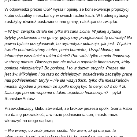
W odpowiedzi prezes OSP wyraził opinię, że konsekwencje propozycji
klubu odczuliby mieszkańcy w swoich rachunkach. W trudnej sytuacji
zostałyby również postawione inne gminy, należące do związku.
–
W tym związku działa nie tylko Mszana Dolna. W jakiej sytuacji
byłyby postawione inne gminy, gdybyśmy przegłosowali tę uchwałę? Na
pewno byście przegłosowali, bo arytmetyka pokazuje, jak jest. W jakim
świetle postawilibyśmy siebie, panią burmistrz, Urząd Miasta, nie
informując wcześniej o takim fakcie? Pan widzi tylko aspekt finansowy
w stronę miasta. Dlaczego pan nie mówi o aspekcie finansowym, który
poniosą mieszkańcy? Bo poniosą. I to w dużym stopniu. Prezes nie
jest św. Mikołajem i od razu po dzisiejszym posiedzeniu zacząłby pracę
nad podniesieniem taryfy – nie dla wszystkich, tylko dla mieszkańców
miasta. Zgodnie z pismem ze spółki mogą być to ceny: od 2 do 4 zł.
Dlaczego pan nie wspomni o takim aspekcie finansowym?
– pytał
Stanisław Antosz.
Przewodniczący klubu stwierdził, że kroków prezesa spółki Górna Raba
nie da się przewidzieć, a w razie podniesienia cen, miasto może
wkroczyć na drogę sądową.
–
Nie wiemy, co zrobi prezes spółki. Nie wiem, skąd ma pan te
informacje, że od razu będą podwyżki, bo nawet nie wiemy, czy on