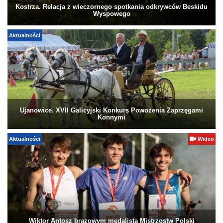
Kostrza. Relacja z wieczornego spotkania odkrywców Beskidu
Wyspowego
Aktualności
Ujanowice. XVII Galicyjski Konkurs Powożenia Zaprzęgami
Konnymi
Aktualności
Wideo
Wiktor Antosz brązowym medalistą Mistrzostw Polski