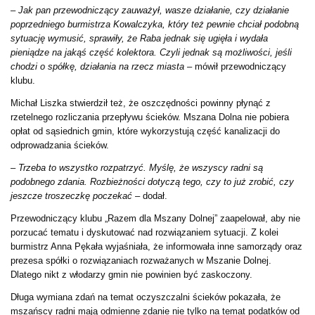
–
Jak pan przewodniczący zauważył, wasze działanie, czy działanie
poprzedniego burmistrza Kowalczyka, który też pewnie chciał podobną
sytuację wymusić, sprawiły, że Raba jednak się ugięła i wydała
pieniądze na jakąś część kolektora. Czyli jednak są możliwości, jeśli
chodzi o spółkę, działania na rzecz miasta
– mówił przewodniczący
klubu.
Michał Liszka stwierdził też, że oszczędności powinny płynąć z
rzetelnego rozliczania przepływu ścieków. Mszana Dolna nie pobiera
opłat od sąsiednich gmin, które wykorzystują część kanalizacji do
odprowadzania ścieków.
–
Trzeba to wszystko rozpatrzyć. Myślę, że wszyscy radni są
podobnego zdania. Rozbieżności dotyczą tego, czy to już zrobić, czy
jeszcze troszeczkę poczekać
– dodał.
Przewodniczący klubu „Razem dla Mszany Dolnej” zaapelował, aby nie
porzucać tematu i dyskutować nad rozwiązaniem sytuacji. Z kolei
burmistrz Anna Pękała wyjaśniała, że informowała inne samorządy oraz
prezesa spółki o rozwiązaniach rozważanych w Mszanie Dolnej.
Dlatego nikt z włodarzy gmin nie powinien być zaskoczony.
Długa wymiana zdań na temat oczyszczalni ścieków pokazała, że
mszańscy radni mają odmienne zdanie nie tylko na temat podatków od