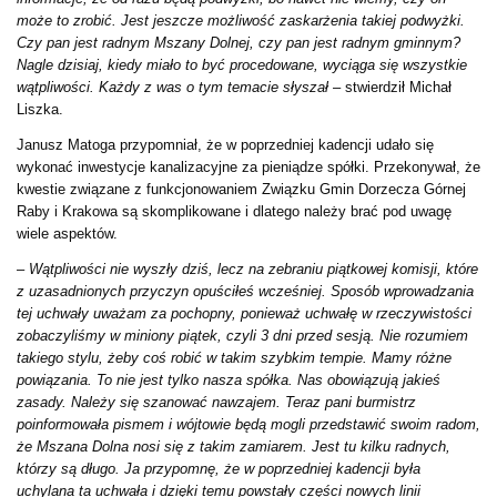
może to zrobić. Jest jeszcze możliwość zaskarżenia takiej podwyżki.
Czy pan jest radnym Mszany Dolnej, czy pan jest radnym gminnym?
Nagle dzisiaj, kiedy miało to być procedowane, wyciąga się wszystkie
wątpliwości. Każdy z was o tym temacie słyszał
– stwierdził Michał
Liszka.
Janusz Matoga przypomniał, że w poprzedniej kadencji udało się
wykonać inwestycje kanalizacyjne za pieniądze spółki. Przekonywał, że
kwestie związane z funkcjonowaniem Związku Gmin Dorzecza Górnej
Raby i Krakowa są skomplikowane i dlatego należy brać pod uwagę
wiele aspektów.
–
Wątpliwości nie wyszły dziś, lecz na zebraniu piątkowej komisji, które
z uzasadnionych przyczyn opuściłeś wcześniej. Sposób wprowadzania
tej uchwały uważam za pochopny, ponieważ uchwałę w rzeczywistości
zobaczyliśmy w miniony piątek, czyli 3 dni przed sesją. Nie rozumiem
takiego stylu, żeby coś robić w takim szybkim tempie. Mamy różne
powiązania. To nie jest tylko nasza spółka. Nas obowiązują jakieś
zasady. Należy się szanować nawzajem. Teraz pani burmistrz
poinformowała pismem i wójtowie będą mogli przedstawić swoim radom,
że Mszana Dolna nosi się z takim zamiarem. Jest tu kilku radnych,
którzy są długo. Ja przypomnę, że w poprzedniej kadencji była
uchylana ta uchwała i dzięki temu powstały części nowych linii