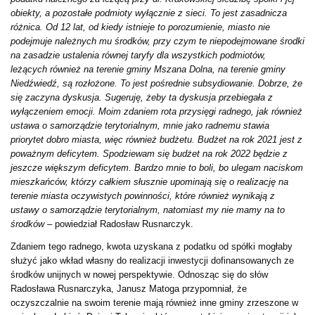
obiekty, a pozostałe podmioty wyłącznie z sieci. To jest zasadnicza
różnica. Od 12 lat, od kiedy istnieje to porozumienie, miasto nie
podejmuje należnych mu środków, przy czym te niepodejmowane środki
na zasadzie ustalenia równej taryfy dla wszystkich podmiotów,
leżących również na terenie gminy Mszana Dolna, na terenie gminy
Niedźwiedź, są rozłożone. To jest pośrednie subsydiowanie. Dobrze, że
się zaczyna dyskusja. Sugeruję, żeby ta dyskusja przebiegała z
wyłączeniem emocji. Moim zdaniem rota przysięgi radnego, jak również
ustawa o samorządzie terytorialnym, mnie jako radnemu stawia
priorytet dobro miasta, więc również budżetu. Budżet na rok 2021 jest z
poważnym deficytem. Spodziewam się budżet na rok 2022 będzie z
jeszcze większym deficytem. Bardzo mnie to boli, bo ulegam naciskom
mieszkańców, którzy całkiem słusznie upominają się o realizację na
terenie miasta oczywistych powinności, które również wynikają z
ustawy o samorządzie terytorialnym, natomiast my nie mamy na to
środków
– powiedział Radosław Rusnarczyk.
Zdaniem tego radnego, kwota uzyskana z podatku od spółki mogłaby
służyć jako wkład własny do realizacji inwestycji dofinansowanych ze
środków unijnych w nowej perspektywie. Odnosząc się do słów
Radosława Rusnarczyka, Janusz Matoga przypomniał, że
oczyszczalnie na swoim terenie mają również inne gminy zrzeszone w