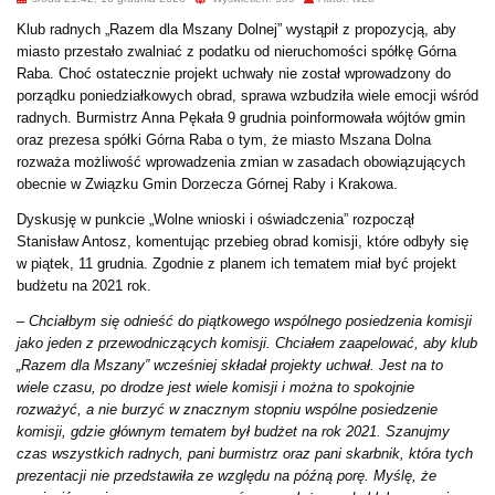
Klub radnych „Razem dla Mszany Dolnej” wystąpił z propozycją, aby
miasto przestało zwalniać z podatku od nieruchomości spółkę Górna
Raba. Choć ostatecznie projekt uchwały nie został wprowadzony do
porządku poniedziałkowych obrad, sprawa wzbudziła wiele emocji wśród
radnych. Burmistrz Anna Pękała 9 grudnia poinformowała wójtów gmin
oraz prezesa spółki Górna Raba o tym, że miasto Mszana Dolna
rozważa możliwość wprowadzenia zmian w zasadach obowiązujących
obecnie w Związku Gmin Dorzecza Górnej Raby i Krakowa.
Dyskusję w punkcie „Wolne wnioski i oświadczenia” rozpoczął
Stanisław Antosz, komentując przebieg obrad komisji, które odbyły się
w piątek, 11 grudnia. Zgodnie z planem ich tematem miał być projekt
budżetu na 2021 rok.
–
Chciałbym się odnieść do piątkowego wspólnego posiedzenia komisji
jako jeden z przewodniczących komisji. Chciałem zaapelować, aby klub
„Razem dla Mszany” wcześniej składał projekty uchwał. Jest na to
wiele czasu, po drodze jest wiele komisji i można to spokojnie
rozważyć, a nie burzyć w znacznym stopniu wspólne posiedzenie
komisji, gdzie głównym tematem był budżet na rok 2021. Szanujmy
czas wszystkich radnych, pani burmistrz oraz pani skarbnik, która tych
prezentacji nie przedstawiła ze względu na późną porę. Myślę, że