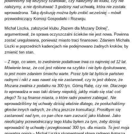
powinniśmy się wszyscy szanować, czy należymy do klubu, czy nie
należymy, a nie dyskutować 3 godziny nad uchwałą, która nie została
wprowadzona. Taką dyskusję można było zrobić wcześniej
– mówił
przewodniczący Komisji Gospodarki i Rozwoju.
Michał Liszka, założyciel klubu „Razem dla Mszany Dolnej”,
argumentował, że sprawa oczyszczalni ścieków nie jest nowa. Powinna
zostać uregulowana, ponieważ miasto traci finansowo. Zdaniem Michała
Liszki w poprzednich kadencjach nie podejmowano żadnych kroków, by
zmienić ten stan.
–
Z tego, co wiem, to zwolnienie podatkowe trwa co najmniej od 12 lat.
Mówienie teraz, że coś jest robione na szybko i nie było dyskutowane,
to jest moim zdaniem śmiechu warte. Przez tyle lat byliście państwo
radnymi i nikt z was nawet się nie zastanowił, czy to jest dobrze, że
Mszana zwalnia z podatku na 300 tys. Górną Rabę, czy nie. Dlaczego
to wprowadza w was taki dziwny niepokój, jakby miało się stać coś
złego? To są finanse miasta, o które radni powinni zabiegać. Nie
wprowadziliśmy tej uchwały dzisiaj właśnie dlatego, że posłuchaliśmy
głosów innych radnych, że chcą jeszcze konsultacji. Prosiłbym się
zastanowić nad tym, co pan chce nam zarzucić jako klubowi. Jako
nieoficjalny przewodniczący tego klubu byłem za tym, żeby dzisiaj
wprowadzić tę uchwałę i przegłosować 300 tys. dla miasta. To jest moja
prywatna opinia –
Michał Liszka skomentował słowa radnego Antosza.