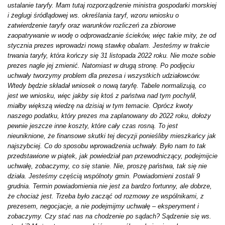
ustalanie taryfy. Mam tutaj rozporządzenie ministra gospodarki morskiej
i żeglugi śródlądowej ws. określania taryf, wzoru wniosku o
zatwierdzenie taryfy oraz warunków rozliczeń za zbiorowe
zaopatrywanie w wodę o odprowadzanie ścieków, więc takie mity, że od
stycznia prezes wprowadzi nową stawkę obalam. Jesteśmy w trakcie
trwania taryfy, która kończy się 31 listopada 2022 roku. Nie może sobie
prezes nagle jej zmienić. Natomiast w drugą stronę. Po podjęciu
uchwały tworzymy problem dla prezesa i wszystkich udziałowców.
Wtedy będzie składał wniosek o nową taryfę. Tabele normalizują, co
jest we wniosku, więc jakby się ktoś z państwa nad tym pochylił,
miałby większą wiedzę na dzisiaj w tym temacie. Oprócz kwoty
naszego podatku, który prezes ma zaplanowany do 2022 roku, dołoży
pewnie jeszcze inne koszty, które cały czas rosną. To jest
nieuniknione, że finansowe skutki tej decyzji ponieśliby mieszkańcy jak
najszybciej. Co do sposobu wprowadzenia uchwały. Było nam to tak
przedstawione w piątek, jak powiedział pan przewodniczący, podejmijcie
uchwałę, zobaczymy, co się stanie. Nie, proszę państwa, tak się nie
działa. Jesteśmy częścią wspólnoty gmin. Powiadomieni zostali 9
grudnia. Termin powiadomienia nie jest za bardzo fortunny, ale dobrze,
że chociaż jest. Trzeba było zacząć od rozmowy ze wspólnikami, z
prezesem, negocjacje, a nie podejmijmy uchwałę – eksperyment i
zobaczymy. Czy stać nas na chodzenie po sądach? Sądzenie się ws.