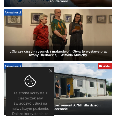
i solidarność
Aktualności
„Obrazy ciszy – rysunek i malarstwo”. Otwarto wystawę prac
Iwony Biernackiej i Witolda Kubichy
Aktualności
Wideo
Ta strona korzysta z
ciasteczek aby
świadczyć usługi na
Pomagamy. Warto wesprzeć remont APMT dla dzieci i
najwyższym poziomie.
społeczności
Dalsze korzystanie ze