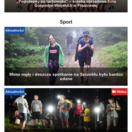
„Pogodejmy po lachowsku” – scenka obrzędowa Koła
Gospodyń Wiejskich w Pisarzowej
Sport
Aktualności
Mimo mgły i deszczu spotkanie na Szczeblu było bardzo
udane
Aktualności
Wideo