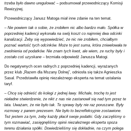
trzeba było dawno uregulować
– podsumował przewodniczący Komisji
Rewizyjnej.
Przewodniczący Janusz Matoga miał inne zdanie na ten temat.
–
Nie powiem tak o sobie, że zrobiłem nic albo bardzo mało. Spółka w
poprzedniej kadencji wykonała na swój koszt co najmniej dwa odcinki
kanalizacji. Żeby się wypowiedzieć, że nic nie zrobiłem, chciałbym
poznać wartość tych odcinków. Może to jest suma, która zniwelowała te
zwolnienia od podatków. Nie znam tych kwot, ale wiem, ze ruchy były i
zostało coś uzyskane
– brzmiała odpowiedź Janusza Matogi.
Do negatywnych ocen radnych z poprzedniej kadencji, wyrażanych
przez klub „Razem dla Mszany Dolnej”, odniosła się także Agnieszka
Sasal. Przedstawiła opinię niezależnego eksperta na temat ustalania
taryf.
–
Chcę się odnieść do kolegi z jednej ławy. Michale, trochę to jest
nieładne stwierdzenie, że nikt z nas nie zastanowił się nad tym przez te
lata. Uważam, że nie było tak. Te sprawy były nie raz poruszane. Były
rozmowy z panem prezesem. Nie było to bezrefleksyjnie zostawione.
Też jestem za tym, żeby każdy płacił swoje podatki. Gdy zaczęliśmy o
tym rozmawiać, zasięgnęliśmy opinii niezależnego eksperta spoza
terenu działania spółki. Dowiedzieliśmy się dokładnie, na czym polega