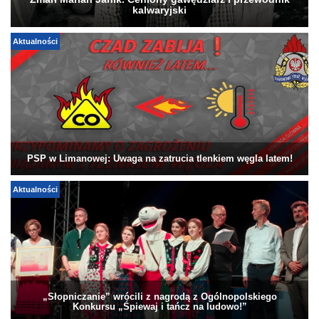
Zmarł Marian Janik. Ceniony gawędziarz i przewodnik
kalwaryjski
Aktualności
PSP w Limanowej: Uwaga na zatrucia tlenkiem węgla latem!
Aktualności
„Słopniczanie” wrócili z nagrodą z Ogólnopolskiego
Konkursu „Śpiewaj i tańcz na ludowo!”