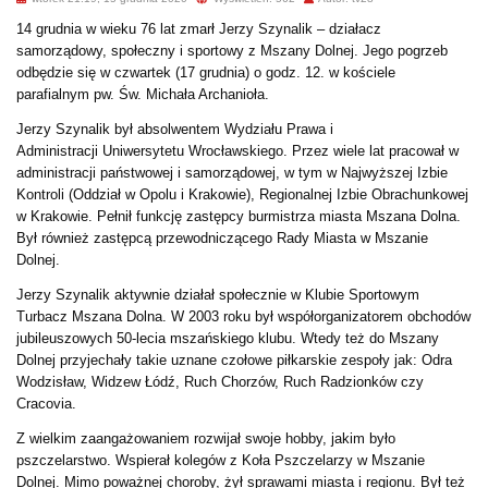
14 grudnia w wieku 76 lat zmarł Jerzy Szynalik – działacz
samorządowy, społeczny i sportowy z Mszany Dolnej. Jego pogrzeb
odbędzie się w czwartek (17 grudnia) o godz. 12. w kościele
parafialnym pw. Św. Michała Archanioła.
Jerzy Szynalik był absolwentem
Wydziału Prawa i
Administracji
Uniwersytetu Wrocławskiego. Przez wiele lat pracował w
administracji państwowej i samorządowej, w tym w Najwyższej Izbie
Kontroli (Oddział w Opolu i Krakowie), Regionalnej Izbie Obrachunkowej
w Krakowie. Pełnił funkcję zastępcy burmistrza miasta Mszana Dolna.
Był również zastępcą przewodniczącego Rady Miasta w Mszanie
Dolnej.
Jerzy Szynalik aktywnie działał społecznie w Klubie Sportowym
Turbacz Mszana Dolna. W 2003 roku był współorganizatorem obchodów
jubileuszowych 50-lecia mszańskiego klubu. Wtedy też do Mszany
Dolnej przyjechały takie uznane czołowe piłkarskie zespoły jak: Odra
Wodzisław, Widzew Łódź, Ruch Chorzów, Ruch Radzionków czy
Cracovia.
Z wielkim zaangażowaniem rozwijał swoje hobby, jakim było
pszczelarstwo. Wspierał kolegów z Koła Pszczelarzy w Mszanie
Dolnej. Mimo poważnej choroby, żył sprawami miasta i regionu. Był też