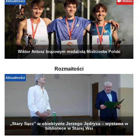
Aktualności
Wideo
Wiktor Antosz brązowym medalistą Mistrzostw Polski
Rozmaitości
Aktualności
„Stary Sącz” w obiektywie Jerzego Jędrysa – wystawa w
bibliotece w Starej Wsi