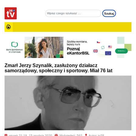
Zmarł Jerzy Szynalik, zasłużony działacz
samorządowy, społeczny i sportowy. Miał 76 lat
wtorek 21:19, 15 grudnia 2020
Wyświetleń: 562
Autor: tv28