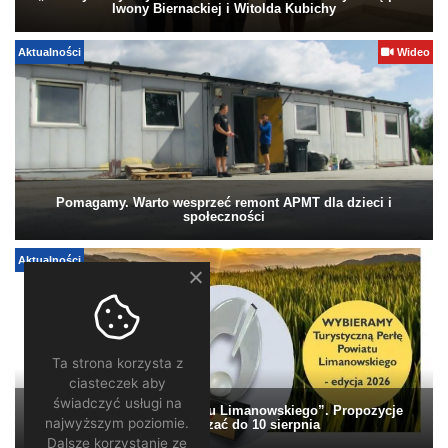
Iwony Biernackiej i Witolda Kubichy
Aktualności
Wideo
Pomagamy. Warto wesprzeć remont APMT dla dzieci i
społeczności
Aktualności
Ta strona korzysta z
ciasteczek aby
świadczyć usługi na
„Turystyczna Perła Powiatu Limanowskiego”. Propozycje
najwyższym poziomie.
można zgłaszać do 10 sierpnia
Dalsze korzystanie ze