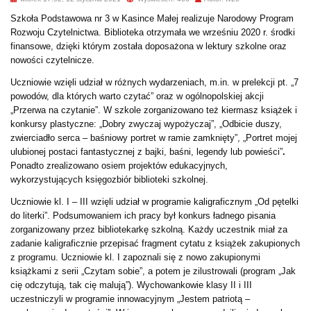
Szkoła Podstawowa nr 3 w Kasince Małej realizuje Narodowy Program
Rozwoju Czytelnictwa. Biblioteka otrzymała we wrześniu 2020 r. środki
finansowe, dzięki którym została doposażona w lektury szkolne oraz
nowości czytelnicze.
Uczniowie wzięli udział w różnych wydarzeniach, m.in. w prelekcji pt. „7
powodów, dla których warto czytać” oraz w ogólnopolskiej akcji
„Przerwa na czytanie”.
W szkole zorganizowano też kiermasz książek i
konkursy plastyczne: „Dobry zwyczaj wypożyczaj”, „Odbicie duszy,
zwierciadło serca – baśniowy portret w ramie zamknięty”, „Portret mojej
ulubionej postaci fantastycznej z bajki, baśni, legendy lub powieści”
.
Ponadto zrealizowano osiem projektów edukacyjnych,
wykorzystujących księgozbiór biblioteki szkolnej.
Uczniowie kl. I – III wzięli udział w programie
kaligraficznym „Od pętelki
do literki”. Podsumowaniem ich pracy był konkurs ładnego pisania
zorganizowany przez bibliotekarkę szkolną. Każdy uczestnik miał za
zadanie kaligraficznie przepisać fragment cytatu z książek zakupionych
z programu. Uczniowie kl. I zapoznali się z nowo zakupionymi
książkami z serii „Czytam sobie”, a potem je zilustrowali (program „Jak
cię odczytują, tak cię malują”). Wychowankowie klasy II i III
uczestniczyli w programie innowacyjnym
„Jestem patriotą –