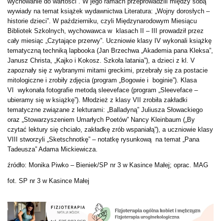
wychowanie do wartości”. W jego ramach przeprowadzili między sobą
wywiady na temat książek wydawnictwa Literatura: „Wojny dorosłych –
historie dzieci”. W październiku, czyli Międzynarodowym Miesiącu
Bibliotek Szkolnych, wychowawca w klasach II – III prowadził przez
cały miesiąc „Czytające przerwy”. Uczniowie klasy IV wykonali książkę
tematyczną techniką lapbooka (Jan Brzechwa „Akademia pana Kleksa”,
Janusz Christa, „Kajko i Kokosz. Szkoła latania”), a dzieci z kl. V
zapoznały się z wybranymi mitami greckimi, przebrały się za postacie
mitologiczne i zrobiły zdjęcia (program „Bogowie i boginie”).
Klasa
VI wykonała fotografie metodą sleeveface (program „Sleeveface –
ubieramy się w książkę”). Młodzież z klasy VII zrobiła zakładki
tematyczne związane z lekturami: „Balladyną” Juliusza Słowackiego
oraz „Stowarzyszeniem Umarłych Poetów” Nancy Kleinbaum („By
czytać lektury się chciało, zakładkę zrób wspaniałą”), a uczniowie klasy
VIII stworzyli „Sketschnotkę” – notatkę rysunkową na temat „Pana
Tadeusza” Adama Mickiewicza.
źródło: Monika Piwko – Bieniek/SP nr 3 w Kasince Małej; oprac. MAG
fot. SP nr 3 w Kasince Małej