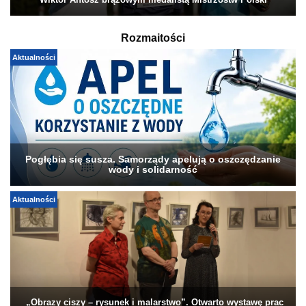
Wiktor Antosz brązowym medalistą Mistrzostw Polski
Rozmaitości
Aktualności
Pogłębia się susza. Samorządy apelują o oszczędzanie
wody i solidarność
Aktualności
„Obrazy ciszy – rysunek i malarstwo”. Otwarto wystawę prac