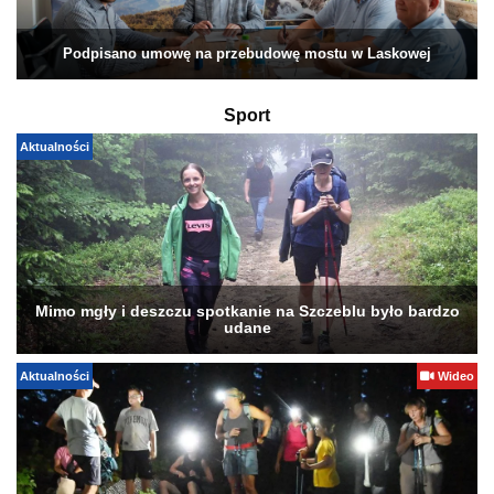
Podpisano umowę na przebudowę mostu w Laskowej
Sport
Aktualności
Mimo mgły i deszczu spotkanie na Szczeblu było bardzo
udane
Aktualności
Wideo