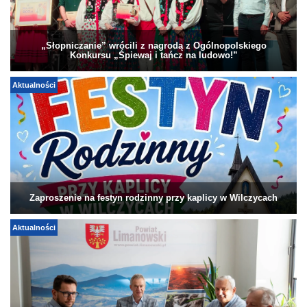
„Słopniczanie” wrócili z nagrodą z Ogólnopolskiego
Konkursu „Śpiewaj i tańcz na ludowo!”
Aktualności
Zaproszenie na festyn rodzinny przy kaplicy w Wilczycach
Aktualności