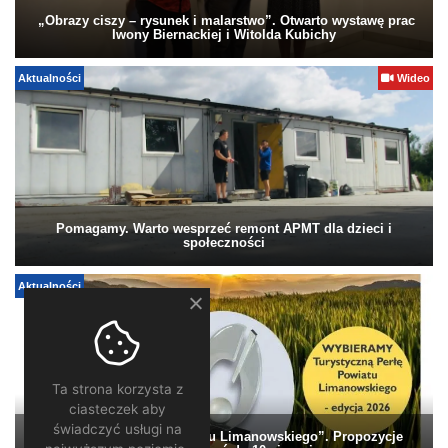
„Obrazy ciszy – rysunek i malarstwo”. Otwarto wystawę prac
Iwony Biernackiej i Witolda Kubichy
Aktualności
Wideo
Pomagamy. Warto wesprzeć remont APMT dla dzieci i
społeczności
Aktualności
Ta strona korzysta z
ciasteczek aby
świadczyć usługi na
„Turystyczna Perła Powiatu Limanowskiego”. Propozycje