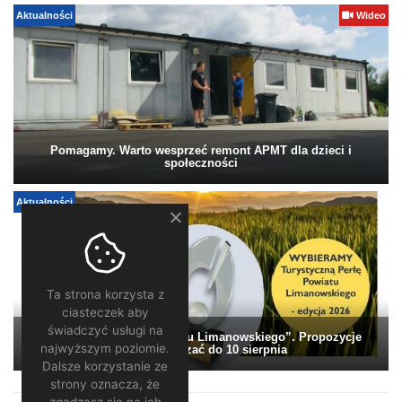
Aktualności
Wideo
Pomagamy. Warto wesprzeć remont APMT dla dzieci i
społeczności
Aktualności
Ta strona korzysta z
ciasteczek aby
świadczyć usługi na
„Turystyczna Perła Powiatu Limanowskiego”. Propozycje
najwyższym poziomie.
można zgłaszać do 10 sierpnia
Dalsze korzystanie ze
strony oznacza, że
zgadzasz się na ich