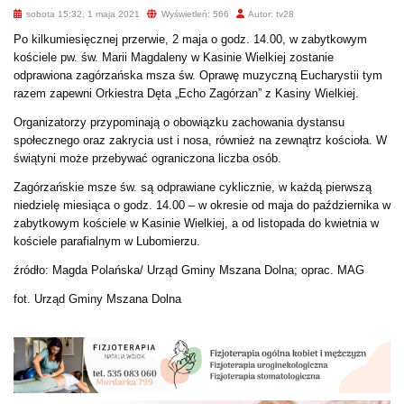
sobota 15:32, 1 maja 2021
Wyświetleń: 566
Autor: tv28
Po kilkumiesięcznej przerwie, 2 maja o godz. 14.00, w zabytkowym
kościele pw. św. Marii Magdaleny w Kasinie Wielkiej zostanie
odprawiona zagórzańska msza św. Oprawę muzyczną Eucharystii tym
razem zapewni Orkiestra Dęta „Echo Zagórzan” z Kasiny Wielkiej.
Organizatorzy przypominają o obowiązku zachowania dystansu
społecznego oraz zakrycia ust i nosa, również na zewnątrz kościoła. W
świątyni może przebywać ograniczona liczba osób.
Zagórzańskie msze św. są odprawiane cyklicznie, w każdą pierwszą
niedzielę miesiąca o godz. 14.00 – w okresie od maja do października w
zabytkowym kościele w Kasinie Wielkiej, a od listopada do kwietnia w
kościele parafialnym w Lubomierzu.
źródło: Magda Polańska/ Urząd Gminy Mszana Dolna; oprac. MAG
fot. Urząd Gminy Mszana Dolna