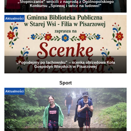
„Słopniczanie” wrócili z nagrodą z Ogólnopolskiego
Konkursu „Śpiewaj i tańcz na ludowo!”
Aktualności
„Pogodejmy po lachowsku” – scenka obrzędowa Koła
Gospodyń Wiejskich w Pisarzowej
Sport
Aktualności