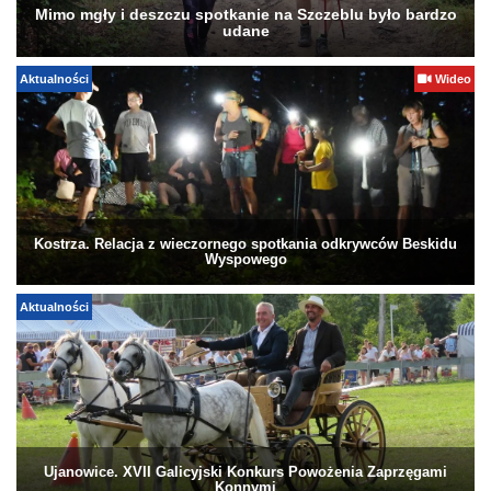
Mimo mgły i deszczu spotkanie na Szczeblu było bardzo
udane
Aktualności
Wideo
Kostrza. Relacja z wieczornego spotkania odkrywców Beskidu
Wyspowego
Aktualności
Ujanowice. XVII Galicyjski Konkurs Powożenia Zaprzęgami
Konnymi