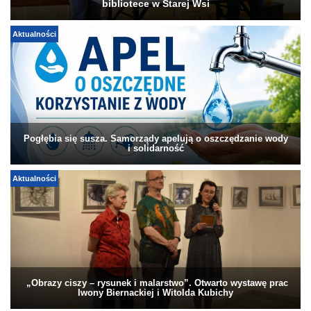
bibliotece w Starej Wsi
Aktualności
Pogłębia się susza. Samorządy apelują o oszczędzanie wody
i solidarność
Aktualności
„Obrazy ciszy – rysunek i malarstwo”. Otwarto wystawę prac
Iwony Biernackiej i Witolda Kubichy