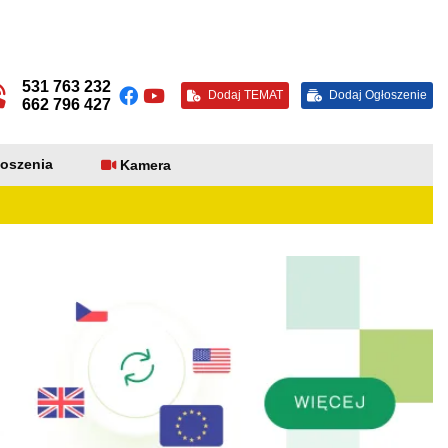
531 763 232
Dodaj TEMAT
Dodaj Ogłoszenie
662 796 427
oszenia
Kamera