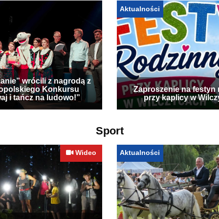
Aktualności
anie” wrócili z nagrodą z
opolskiego Konkursu
Zaproszenie na festyn 
aj i tańcz na ludowo!”
przy kaplicy w Wilc
Sport
Wideo
Aktualności