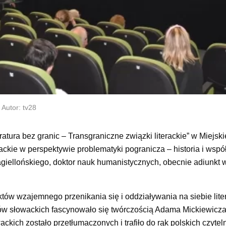
Autor: tv28
ura bez granic – Transgraniczne związki literackie” w Miejskie
ackie w perspektywie problematyki pogranicza – historia i wspó
agiellońskiego, doktor nauk humanistycznych, obecnie adiunkt 
tów wzajemnego przenikania się i oddziaływania na siebie lite
w słowackich fascynowało się twórczością Adama Mickiewicza.
ckich zostało przetłumaczonych i trafiło do rąk polskich czytel