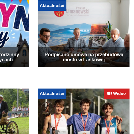
Aktualności
rodzinny
Podpisano umowę na przebudowę
zycach
mostu w Laskowej
Aktualności
Wideo