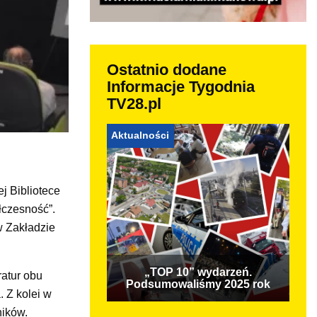
Ostatnio dodane
Informacje Tygodnia
TV28.pl
Aktualności
j Bibliotece
łczesność”.
w Zakładzie
„TOP 10” wydarzeń.
ratur obu
Podsumowaliśmy 2025 rok
 Z kolei w
ników.