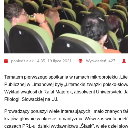
poniedziałek 14:35, 19 lipca 2021
Wyświetleń: 427
Tematem pierwszego spotkania w ramach mikroprojektu „Literat
Publicznej w Limanowej były „Literackie związki polsko-słow
Wykład wygłosił dr Rafał Majerek, absolwent Uniwersytetu J
Filologii Słowackiej na UJ.
Prowadzący poruszył wiele interesujących i mało znanych fak
krajów, głównie w okresie romantyzmu. Wówczas wielu poetó
czasach PRL-u, dzięki wydawnictwu „Śląsk”, wiele dzieł słowa