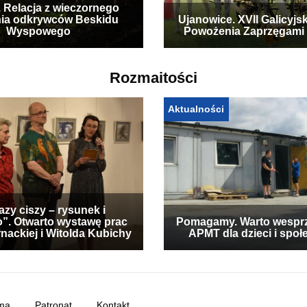
. Relacja z wieczornego
ia odkrywców Beskidu
Ujanowice. XVII Galicyjs
Wyspowego
Powożenia Zaprzęgami
Rozmaitości
Aktualności
zy ciszy – rysunek i
”. Otwarto wystawę prac
Pomagamy. Warto wespr
nackiej i Witolda Kubichy
APMT dla dzieci i społ