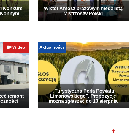
ki Konkurs
Wiktor Antosz brązowym medalistą
 Konnymi
Mistrzostw Polski
Wideo
Aktualności
„Turystyczna Perła Powiatu
zeć remont
Limanowskiego”. Propozycje
eczności
można zgłaszać do 10 sierpnia