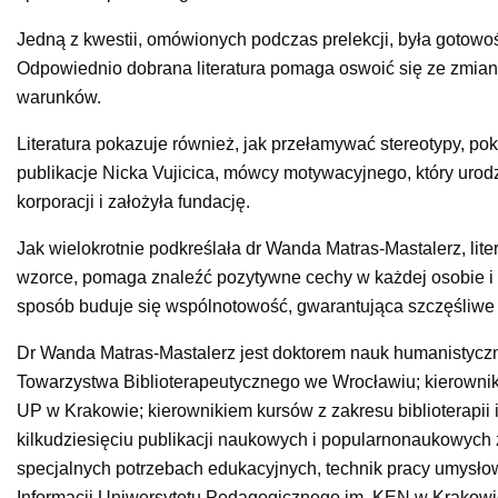
Jedną z kwestii, omówionych podczas prelekcji, była gotowo
Odpowiednio dobrana literatura pomaga oswoić się ze zmiana
warunków.
Literatura pokazuje również, jak przełamywać stereotypy, p
publikacje Nicka Vujicica, mówcy motywacyjnego, który urodzi
korporacji i założyła fundację.
Jak wielokrotnie podkreślała dr Wanda Matras-Mastalerz, li
wzorce, pomaga znaleźć pozytywne cechy w każdej osobie i 
sposób buduje się wspólnotowość, gwarantująca szczęśliwe 
Dr Wanda Matras-Mastalerz jest doktorem nauk humanistyczn
Towarzystwa Biblioterapeutycznego we Wrocławiu; kierown
UP w Krakowie; kierownikiem kursów z zakresu biblioterapii i
kilkudziesięciu publikacji naukowych i popularnonaukowych z 
specjalnych potrzebach edukacyjnych, technik pracy umysłowe
Informacji Uniwersytetu Pedagogicznego im. KEN w Krakowie; 