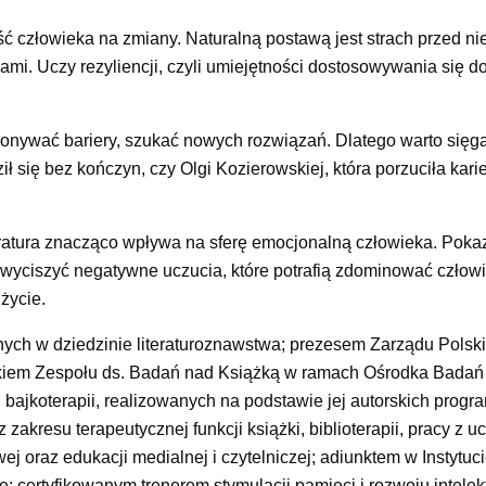
ść człowieka na zmiany. Naturalną postawą jest strach przed n
mi. Uczy rezyliencji, czyli umiejętności dostosowywania się 
okonywać bariery, szukać nowych rozwiązań. Dlatego warto sięg
ł się bez kończyn, czy Olgi Kozierowskiej, która porzuciła kari
teratura znacząco wpływa na sferę emocjonalną człowieka. Poka
wyciszyć negatywne uczucia, które potrafią zdominować człowi
życie.
ych w dziedzinie literaturoznawstwa; prezesem Zarządu Polsk
ikiem Zespołu ds. Badań nad Książką w ramach Ośrodka Bada
 bajkoterapii, realizowanych na podstawie jej autorskich progr
zakresu terapeutycznej funkcji książki, biblioterapii, pracy z u
j oraz edukacji medialnej i czytelniczej; adiunktem w Instytuc
certyfikowanym trenerem stymulacji pamięci i rozwoju intelekt