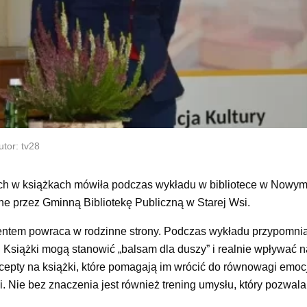
tor: tv28
rytych w książkach mówiła podczas wykładu w bibliotece w Nowym
e przez Gminną Bibliotekę Publiczną w Starej Wsi.
entem powraca w rodzinne strony. Podczas wykładu przypomnia
a. Książki mogą stanowić „balsam dla duszy” i realnie wpływać 
ecepty na książki, które pomagają im wrócić do równowagi emoc
. Nie bez znaczenia jest również trening umysłu, który pozwa