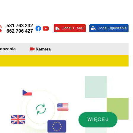
531 763 232
Dodaj TEMAT
Dodaj Ogłoszenie
662 796 427
oszenia
Kamera