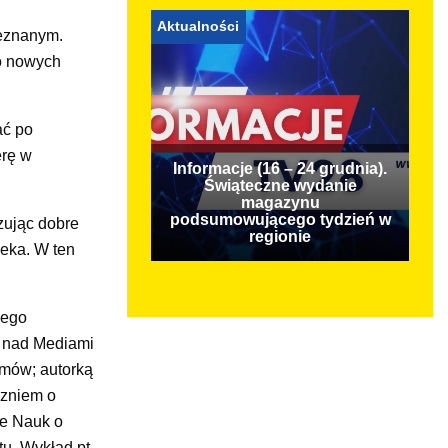
Aktualności
ieznanym.
do nowych
ać po
erę w
Informacje (16 – 24 grudnia).
Świąteczne wydanie
magazynu
podsumowującego tydzień w
zując dobre
regionie
eka. W ten
iego
ń nad Mediami
amów; autorką
czniem o
ie Nauk o
u. Wykład pt.