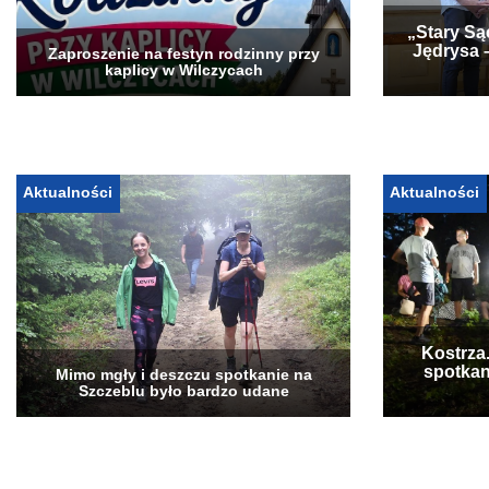
„Stary Są
Jędrysa 
Zaproszenie na festyn rodzinny przy
kaplicy w Wilczycach
Aktualności
Aktualności
Kostrza
spotkan
Mimo mgły i deszczu spotkanie na
Szczeblu było bardzo udane