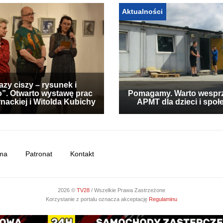
Aktualności
zy ciszy – rysunek i
”. Otwarto wystawę prac
Pomagamy. Warto wespr
nackiej i Witolda Kubichy
APMT dla dzieci i społ
ma
Patronat
Kontakt
2026 ©
TV28
/ Wszelkie Prawa Zastrzeżone
Korzystanie z portalu oznacza akceptację
Regulaminu