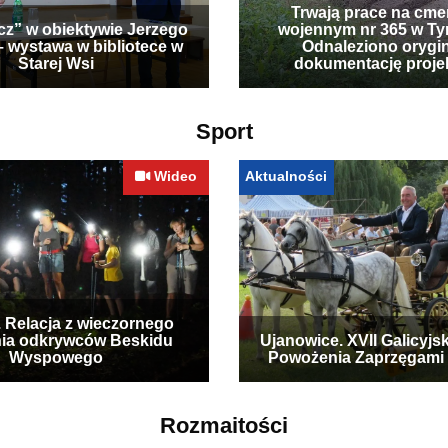
Trwają prace na cme
cz” w obiektywie Jerzego
wojennym nr 365 w Ty
– wystawa w bibliotece w
Odnaleziono orygi
Starej Wsi
dokumentację proje
Sport
Wideo
Aktualności
. Relacja z wieczornego
ia odkrywców Beskidu
Ujanowice. XVII Galicyjs
Wyspowego
Powożenia Zaprzęgami
Rozmaitości