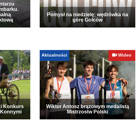
ntarzu
mbarku.
nalną
Pomysł na niedzielę: wędrówka na
ktową
górę Golców
Aktualności
Wideo
ki Konkurs
Wiktor Antosz brązowym medalistą
 Konnymi
Mistrzostw Polski