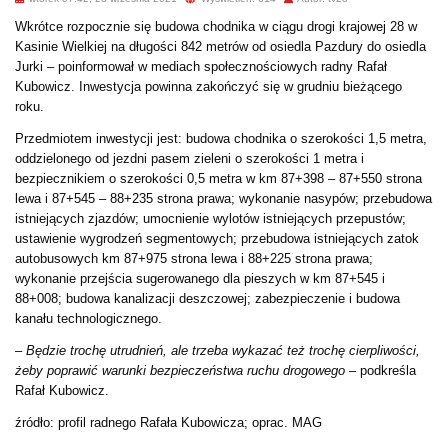
Wkrótce rozpocznie się budowa chodnika w ciągu drogi krajowej 28 w
Kasinie Wielkiej na długości 842 metrów od osiedla Pazdury do osiedla
Jurki – poinformował w mediach społecznościowych radny Rafał
Kubowicz. Inwestycja powinna zakończyć się w grudniu bieżącego
roku.
Przedmiotem inwestycji jest: budowa chodnika o szerokości 1,5 metra,
oddzielonego od jezdni pasem zieleni o szerokości 1 metra i
bezpiecznikiem o szerokości 0,5 metra w km 87+398 – 87+550 strona
lewa i 87+545 – 88+235 strona prawa; wykonanie nasypów; przebudowa
istniejących zjazdów; umocnienie wylotów istniejących przepustów;
ustawienie wygrodzeń segmentowych; przebudowa istniejących zatok
autobusowych km 87+975 strona lewa i 88+225 strona prawa;
wykonanie przejścia sugerowanego dla pieszych w km 87+545 i
88+008; budowa kanalizacji deszczowej; zabezpieczenie i budowa
kanału technologicznego.
–
Będzie trochę utrudnień, ale trzeba wykazać też trochę cierpliwości,
żeby poprawić warunki bezpieczeństwa ruchu drogowego
– podkreśla
Rafał Kubowicz.
źródło: profil radnego Rafała Kubowicza; oprac. MAG