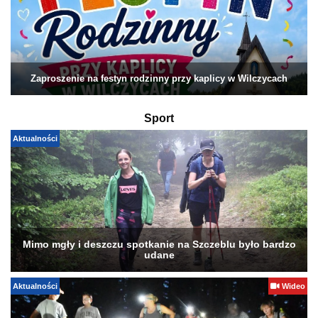
Zaproszenie na festyn rodzinny przy kaplicy w Wilczycach
Sport
Aktualności
Mimo mgły i deszczu spotkanie na Szczeblu było bardzo
udane
Aktualności
Wideo