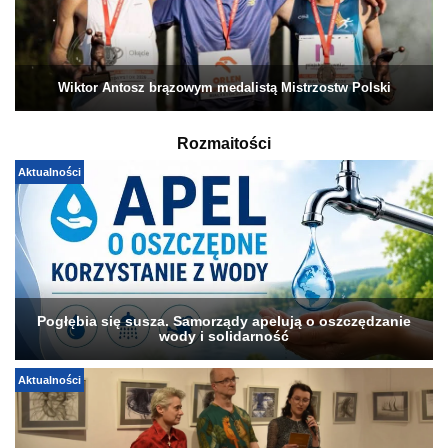
Wiktor Antosz brązowym medalistą Mistrzostw Polski
Rozmaitości
Aktualności
Pogłębia się susza. Samorządy apelują o oszczędzanie
wody i solidarność
Aktualności