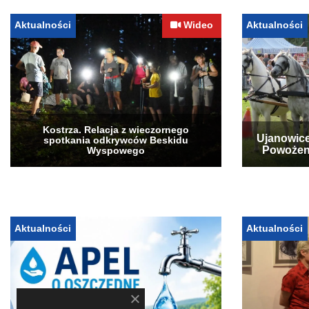
Aktualności
Wideo
Aktualności
Kostrza. Relacja z wieczornego
Ujanowice
spotkania odkrywców Beskidu
Powożen
Wyspowego
Aktualności
Aktualności