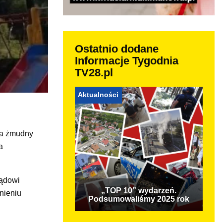
Ostatnio dodane
Informacje Tygodnia
TV28.pl
Aktualności
ła żmudny
a
ządowi
„TOP 10” wydarzeń.
nieniu
Podsumowaliśmy 2025 rok