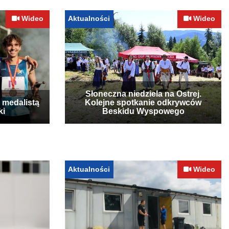
Wideo
Aktualności
Wideo
Słoneczna niedziela na Ostrej.
 medalistą
Kolejne spotkanie odkrywców
ki
Beskidu Wyspowego
Aktualności
Wideo