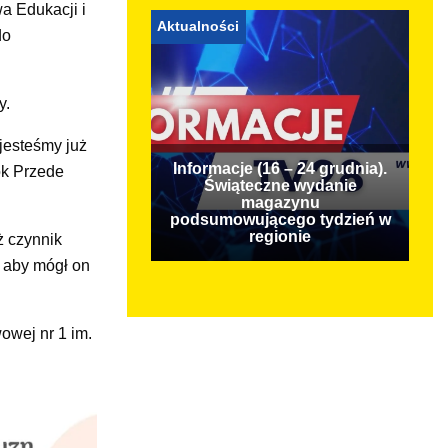
a Edukacji i
Aktualności
do
y.
jesteśmy już
Informacje (16 – 24 grudnia).
ok Przede
Świąteczne wydanie
magazynu
podsumowującego tydzień w
regionie
ż czynnik
 aby mógł on
owej nr 1 im.