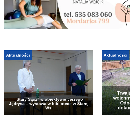
Aktualności
Aktualności
Trwaj
wojenn
„Stary Sącz” w obiektywie Jerzego
Odna
Jędrysa – wystawa w bibliotece w Starej
doku
Wsi