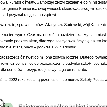
ował kurator oświaty. Samorząd złożył zażalenie do Ministerstw
tąd też gmina Kamienica swój wniosek skierowała swój wniosek 
sąd przyznał rację samorządowi.
wałę w tej sprawie – mówi Władysław Sadowski, wójt Kamienic
ie na ten wyrok. Czas ma do końca października. My natomiast 
okrotnie podkreślałem, dlaczego zdecydowaliśmy się na ten kr
wno nie stracą pracy – podkreśla W. Sadowski.
zaoszczędzić nawet do miliona złotych rocznie. Dlatego równie
również pomysł, co do przeznaczenia budynku szkoły. Jednak,
dla seniorów – przyp. red.), to wymaga on remontu.
eśnia 2022 roku zostaną przeniesieni do murów
Szkoły Podstaw
e
.