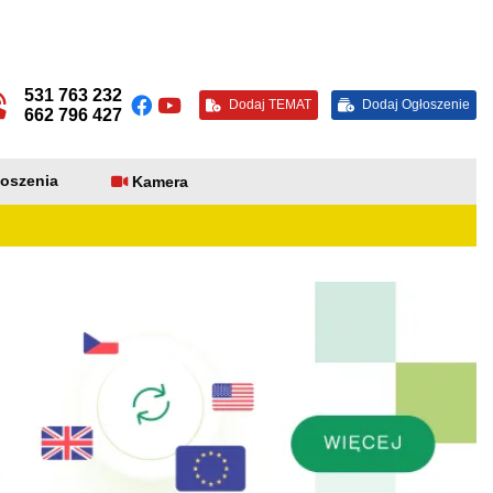
531 763 232
Dodaj TEMAT
Dodaj Ogłoszenie
662 796 427
oszenia
Kamera