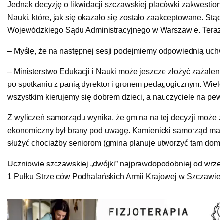
Jednak decyzję o likwidacji szczawskiej placówki zakwestion
Nauki, które, jak się okazało się zostało zaakceptowane. S
Wojewódzkiego Sądu Administracyjnego w Warszawie. Teraz 
– Myślę, że na następnej sesji podejmiemy odpowiednią uch
– Ministerstwo Edukacji i Nauki może jeszcze złożyć zażalen
po spotkaniu z panią dyrektor i gronem pedagogicznym. Wiel
wszystkim kierujemy się dobrem dzieci, a nauczyciele na pe
Z wyliczeń samorządu wynika, że gmina na tej decyzji może 
ekonomiczny był brany pod uwagę. Kamienicki samorząd ma 
służyć chociażby seniorom (gmina planuje utworzyć tam dom 
Uczniowie szczawskiej „dwójki” najprawdopodobniej od wrz
1 Pułku Strzelców Podhalańskich Armii Krajowej w Szczawi