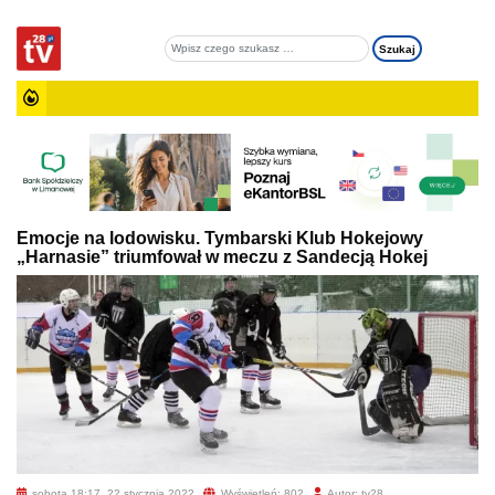
Emocje na lodowisku. Tymbarski Klub Hokejowy
„Harnasie” triumfował w meczu z Sandecją Hokej
sobota 18:17, 22 stycznia 2022
Wyświetleń: 802
Autor: tv28