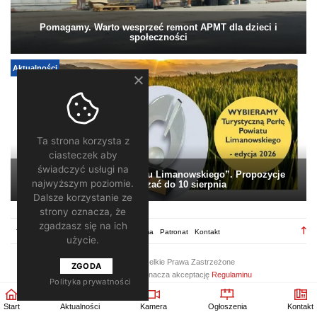
Pomagamy. Warto wesprzeć remont APMT dla dzieci i
społeczności
Aktualności
Ta strona korzysta z
ciasteczek aby
świadczyć usługi na
„Turystyczna Perła Powiatu Limanowskiego”. Propozycje
najwyższym poziomie.
można zgłaszać do 10 sierpnia
Dalsze korzystanie ze
strony oznacza, że
zgadzasz się na ich
TV28.pl
Regulamin
Redakcja
Reklama
Patronat
Kontakt
użycie.
2026 ©
TV28
/ Wszelkie Prawa Zastrzeżone
ZGODA
Korzystanie z portalu oznacza akceptację
Regulaminu
Polityka prywatności
Start
Aktualności
Kamera
Ogłoszenia
Kontakt