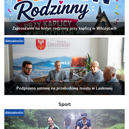
Zaproszenie na festyn rodzinny przy kaplicy w Wilczycach
Aktualności
Podpisano umowę na przebudowę mostu w Laskowej
Sport
Aktualności