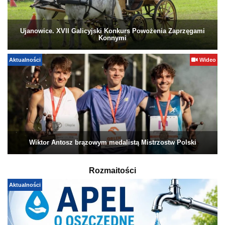
Ujanowice. XVII Galicyjski Konkurs Powożenia Zaprzęgami
Konnymi
Aktualności
Wideo
Wiktor Antosz brązowym medalistą Mistrzostw Polski
Rozmaitości
Aktualności