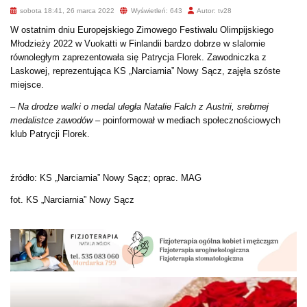
sobota 18:41, 26 marca 2022
Wyświetleń: 643
Autor: tv28
W ostatnim dniu Europejskiego Zimowego Festiwalu Olimpijskiego
Młodzieży 2022 w Vuokatti w Finlandii bardzo dobrze w slalomie
równoległym zaprezentowała się Patrycja Florek. Zawodniczka z
Laskowej, reprezentująca KS „Narciarnia” Nowy Sącz, zajęła szóste
miejsce.
– Na drodze walki o medal uległa Natalie Falch z Austrii, srebrnej
medalistce zawodów –
poinformował w mediach społecznościowych
klub Patrycji Florek.
źródło: KS „Narciarnia” Nowy Sącz; oprac. MAG
fot. KS „Narciarnia” Nowy Sącz