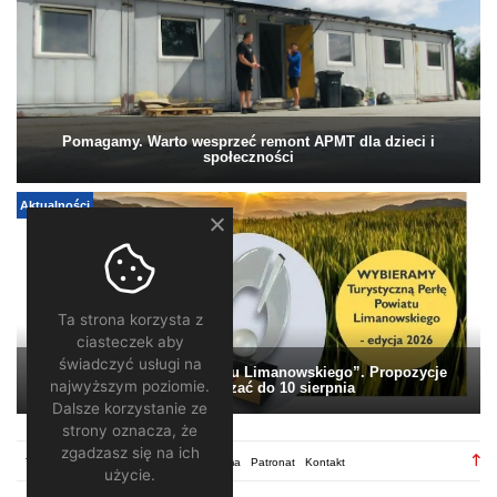
Pomagamy. Warto wesprzeć remont APMT dla dzieci i
społeczności
Aktualności
Ta strona korzysta z
ciasteczek aby
świadczyć usługi na
„Turystyczna Perła Powiatu Limanowskiego”. Propozycje
najwyższym poziomie.
można zgłaszać do 10 sierpnia
Dalsze korzystanie ze
strony oznacza, że
zgadzasz się na ich
TV28.pl
Regulamin
Redakcja
Reklama
Patronat
Kontakt
użycie.