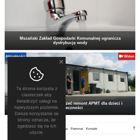
Mszański Zakład Gospodarki Komunalnej ogranicza
dystrybucję wody
Aktualności
Wideo
Ta strona korzysta z
ciasteczek aby
świadczyć usługi na
Pomagamy. Warto wesprzeć remont APMT dla dzieci i
najwyższym poziomie.
społeczności
Dalsze korzystanie ze
strony oznacza, że
zgadzasz się na ich
TV28.pl
Regulamin
Redakcja
Reklama
Patronat
Kontakt
użycie.