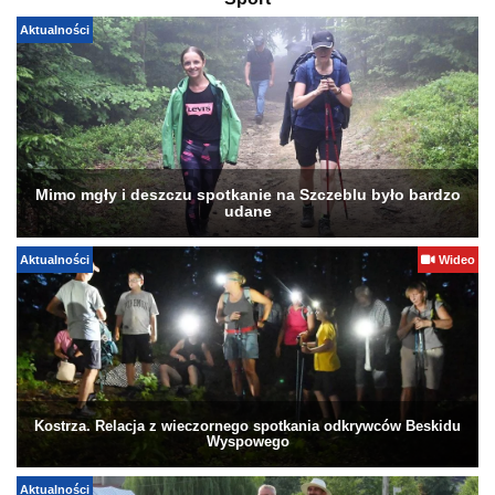
Sport
Aktualności
Mimo mgły i deszczu spotkanie na Szczeblu było bardzo
udane
Aktualności
Wideo
Kostrza. Relacja z wieczornego spotkania odkrywców Beskidu
Wyspowego
Aktualności