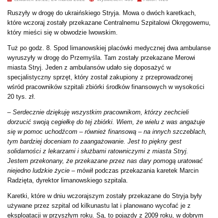
Ruszyły w drogę do ukraińskiego Stryja. Mowa o dwóch karetkach,
które wczoraj zostały przekazane Centralnemu Szpitalowi Okręgowemu,
który mieści się w obwodzie lwowskim.
Tuż po godz. 8. Spod limanowskiej placówki medycznej dwa ambulanse
wyruszyły w drogę do Przemyśla. Tam zostały przekazane Merowi
miasta Stryj. Jeden z ambulansów udało się doposażyć w
specjalistyczny sprzęt, który został zakupiony z przeprowadzonej
wśród pracowników szpitali zbiórki środków finansowych w wysokości
20 tys. zł.
– Serdecznie dziękuję wszystkim pracownikom, którzy zechcieli
dorzucić swoją cegiełkę do tej zbiórki. Wiem, że wielu z was angażuje
się w pomoc uchodźcom – również finansową – na innych szczeblach,
tym bardziej doceniam to zaangażowanie. Jest to piękny gest
solidarności z lekarzami i służbami ratowniczymi z miasta Stryj.
Jestem przekonany, że przekazane przez nas dary pomogą uratować
niejedno ludzkie życie –
mówił podczas przekazania karetek Marcin
Radzięta, dyrektor limanowskiego szpitala.
Karetki, które w dniu wczorajszym zostały przekazane do Stryja były
używane przez szpital od kilkunastu lat i planowano wycofać je z
eksploatacji w przyszłym roku. Są, to pojazdy z 2009 roku, w dobrym