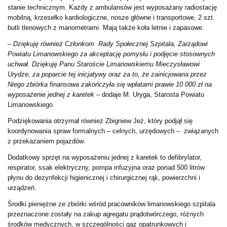
stanie technicznym. Każdy z ambulansów jest wyposażany radiostację
mobilną, krzesełko kardiologiczne, nosze główne i transportowe, 2 szt.
butli tlenowych z manometrami. Mają także koła letnie i zapasowe.
– Dziękuję również Członkom Rady Społecznej Szpitala, Zarządowi
Powiatu Limanowskiego za akceptację pomysłu i podjęcie stosownych
uchwał. Dziękuję Panu Staroście Limanowskiemu Mieczysławowi
Urydze, za poparcie tej inicjatywy oraz za to, że zainicjowana przez
Niego zbiórka finansowa zakończyła się wpłatami prawie 10 000 zł na
wyposażenie jednej z karetek
–
dodaje M. Uryga, Starosta Powiatu
Limanowskiego
Podziękowania otrzymał również Zbigniew Jeż, który podjął się
koordynowania spraw formalnych – celnych, urzędowych – związanych
z przekazaniem pojazdów.
Dodatkowy sprzęt na wyposażeniu jednej z karetek to defibrylator,
respirator, ssak elektryczny, pompa infuzyjna oraz ponad 500 litrów
płynu do dezynfekcji higienicznej i chirurgicznej rąk, powierzchni i
urządzeń.
Środki pieniężne ze zbiórki wśród pracowników limanowskiego szpitala
przeznaczone zostały na zakup agregatu prądotwórczego, różnych
środków medycznych, w szczególności gaz opatrunkowych i