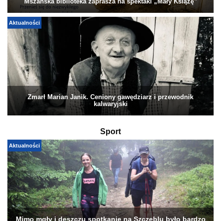
Mszańska biblioteka zaprasza na spektakl „Mały Książę”
Aktualności
Zmarł Marian Janik. Ceniony gawędziarz i przewodnik
kalwaryjski
Sport
Aktualności
Mimo mgły i deszczu spotkanie na Szczeblu było bardzo