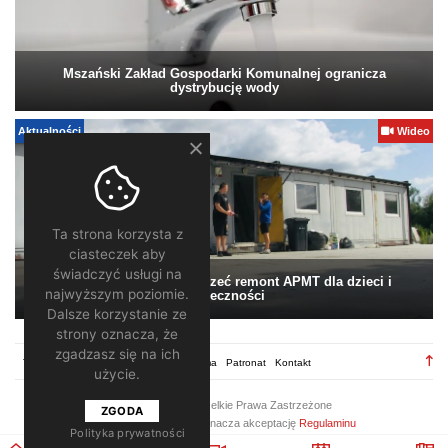
Mszański Zakład Gospodarki Komunalnej ogranicza
dystrybucję wody
Aktualności
Wideo
Ta strona korzysta z
ciasteczek aby
świadczyć usługi na
Pomagamy. Warto wesprzeć remont APMT dla dzieci i
najwyższym poziomie.
społeczności
Dalsze korzystanie ze
strony oznacza, że
zgadzasz się na ich
TV28.pl
Regulamin
Redakcja
Reklama
Patronat
Kontakt
użycie.
2026 ©
TV28
/ Wszelkie Prawa Zastrzeżone
ZGODA
Korzystanie z portalu oznacza akceptację
Regulaminu
Polityka prywatności