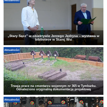
Aktualności
„Stary Sącz” w obiektywie Jerzego Jędrysa – wystawa w
bibliotece w Starej Wsi
Aktualności
Trwają prace na cmentarzu wojennym nr 365 w Tymbarku.
Odnaleziono oryginalną dokumentację projektową
Aktualności