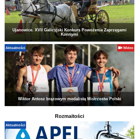
Ujanowice. XVII Galicyjski Konkurs Powożenia Zaprzęgami
Konnymi
Aktualności
Wideo
Wiktor Antosz brązowym medalistą Mistrzostw Polski
Rozmaitości
Aktualności