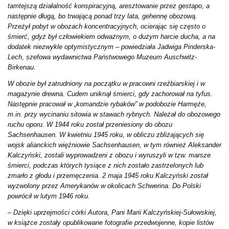
tamtejszą działalność konspiracyjną, aresztowanie przez gestapo, a
następnie długą, bo trwającą ponad trzy lata, gehennę obozową.
Przeżył pobyt w obozach koncentracyjnych, ocierając się często o
śmierć, gdyż był człowiekiem odważnym, o dużym harcie ducha, a na
dodatek niezwykle optymistycznym – powiedziała Jadwiga Pinderska-
Lech, szefowa wydawnictwa Państwowego Muzeum Auschwitz-
Birkenau.
W obozie był zatrudniony na początku w pracowni rzeźbiarskiej i w
magazynie drewna. Cudem uniknął śmierci, gdy zachorował na tyfus.
Następnie pracował w „komandzie rybaków” w podobozie Harmęże,
m.in. przy wycinaniu sitowia w stawach rybnych. Należał do obozowego
ruchu oporu. W 1944 roku został przeniesiony do obozu
Sachsenhausen. W kwietniu 1945 roku, w obliczu zbliżających się
wojsk alianckich więźniowie Sachsenhausen, w tym również Aleksander
Kalczyński, zostali wyprowadzeni z obozu i wyruszyli w tzw. marsze
śmierci, podczas których tysiące z nich zostało zastrzelonych lub
zmarło z głodu i przemęczenia. 2 maja 1945 roku Kalczyński został
wyzwolony przez Amerykanów w okolicach Schwerina. Do Polski
powrócił w lutym 1946 roku.
– Dzięki uprzejmości córki Autora, Pani Marii Kalczyńskiej-Sułowskiej,
w książce zostały opublikowane fotografie przedwojenne, kopie listów