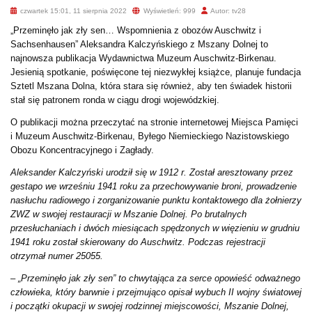
czwartek 15:01, 11 sierpnia 2022
Wyświetleń: 999
Autor: tv28
„Przeminęło jak zły sen… Wspomnienia z obozów Auschwitz i
Sachsenhausen” Aleksandra Kalczyńskiego z Mszany Dolnej to
najnowsza publikacja Wydawnictwa Muzeum Auschwitz-Birkenau.
Jesienią spotkanie, poświęcone tej niezwykłej książce, planuje fundacja
Sztetl Mszana Dolna, która stara się również, aby ten świadek historii
stał się patronem ronda w ciągu drogi wojewódzkiej.
O publikacji można przeczytać na stronie internetowej Miejsca Pamięci
i Muzeum Auschwitz-Birkenau, Byłego Niemieckiego Nazistowskiego
Obozu Koncentracyjnego i Zagłady.
Aleksander Kalczyński urodził się w 1912 r. Został aresztowany przez
gestapo we wrześniu 1941 roku za przechowywanie broni, prowadzenie
nasłuchu radiowego i zorganizowanie punktu kontaktowego dla żołnierzy
ZWZ w swojej restauracji w Mszanie Dolnej. Po brutalnych
przesłuchaniach i dwóch miesiącach spędzonych w więzieniu w grudniu
1941 roku został skierowany do Auschwitz. Podczas rejestracji
otrzymał numer 25055.
– „Przeminęło jak zły sen” to chwytająca za serce opowieść odważnego
człowieka, który barwnie i przejmująco opisał wybuch II wojny światowej
i początki okupacji w swojej rodzinnej miejscowości, Mszanie Dolnej,