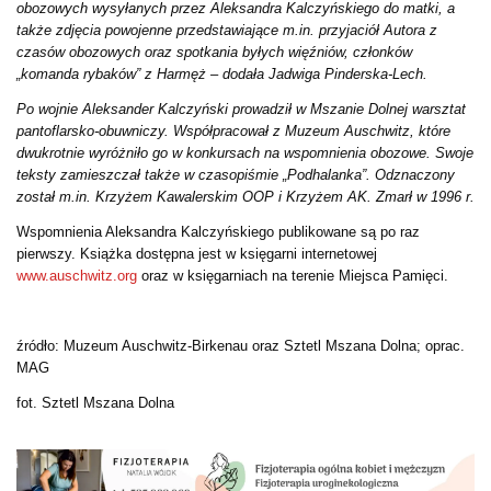
obozowych wysyłanych przez Aleksandra Kalczyńskiego do matki, a
także zdjęcia powojenne przedstawiające m.in. przyjaciół Autora z
czasów obozowych oraz spotkania byłych więźniów, członków
„komanda rybaków” z Harmęż – dodała Jadwiga Pinderska-Lech.
Po wojnie Aleksander Kalczyński prowadził w Mszanie Dolnej warsztat
pantoflarsko-obuwniczy. Współpracował z Muzeum Auschwitz, które
dwukrotnie wyróżniło go w konkursach na wspomnienia obozowe. Swoje
teksty zamieszczał także w czasopiśmie „Podhalanka”. Odznaczony
został m.in. Krzyżem Kawalerskim OOP i Krzyżem AK. Zmarł w 1996 r.
Wspomnienia Aleksandra Kalczyńskiego publikowane są po raz
pierwszy. Książka dostępna jest w księgarni internetowej
www.auschwitz.org
oraz w księgarniach na terenie Miejsca Pamięci.
źródło: Muzeum Auschwitz-Birkenau oraz Sztetl Mszana Dolna; oprac.
MAG
fot. Sztetl Mszana Dolna