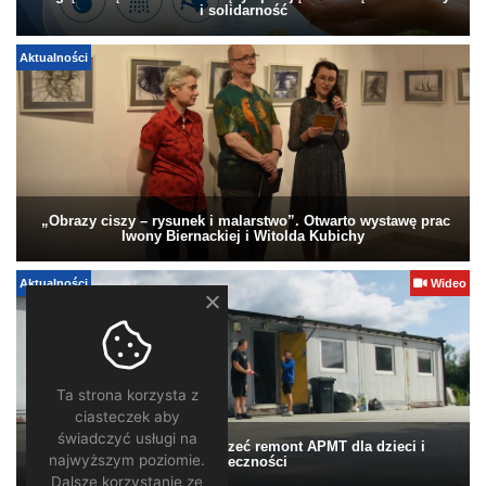
i solidarność
Aktualności
„Obrazy ciszy – rysunek i malarstwo”. Otwarto wystawę prac
Iwony Biernackiej i Witolda Kubichy
Aktualności
Wideo
Ta strona korzysta z
ciasteczek aby
świadczyć usługi na
Pomagamy. Warto wesprzeć remont APMT dla dzieci i
najwyższym poziomie.
społeczności
Dalsze korzystanie ze