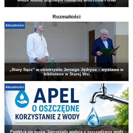
Wiktor Antosz brązowym medalistą Mistrzostw Polski
Rozmaitości
Aktualności
„Stary Sącz” w obiektywie Jerzego Jędrysa – wystawa w
bibliotece w Starej Wsi
Aktualności
Pogłębia się susza. Samorządy apelują o oszczędzanie wody