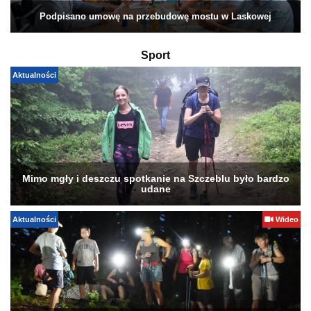
Podpisano umowę na przebudowę mostu w Laskowej
Sport
Aktualności
Mimo mgły i deszczu spotkanie na Szczeblu było bardzo
udane
Aktualności
Wideo