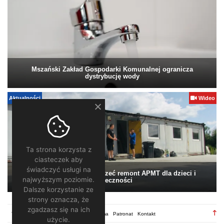
Mszański Zakład Gospodarki Komunalnej ogranicza
dystrybucję wody
Aktualności
Wideo
Ta strona korzysta z
ciasteczek aby
świadczyć usługi na
Pomagamy. Warto wesprzeć remont APMT dla dzieci i
najwyższym poziomie.
społeczności
Dalsze korzystanie ze
strony oznacza, że
zgadzasz się na ich
TV28.pl
Regulamin
Redakcja
Reklama
Patronat
Kontakt
użycie.