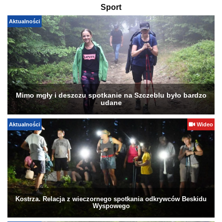
Sport
Aktualności
Mimo mgły i deszczu spotkanie na Szczeblu było bardzo
udane
Aktualności
Wideo
Kostrza. Relacja z wieczornego spotkania odkrywców Beskidu
Wyspowego