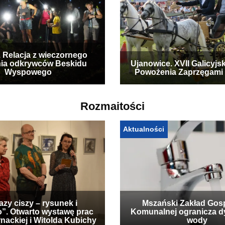
. Relacja z wieczornego
ia odkrywców Beskidu
Ujanowice. XVII Galicyjs
Wyspowego
Powożenia Zaprzęgami
Rozmaitości
Aktualności
zy ciszy – rysunek i
Mszański Zakład Gos
”. Otwarto wystawę prac
Komunalnej ogranicza d
nackiej i Witolda Kubichy
wody