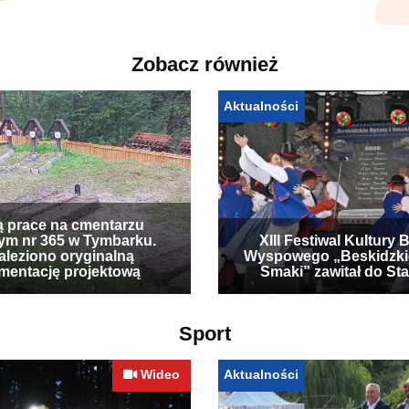
Zobacz również
Aktualności
ą prace na cmentarzu
ym nr 365 w Tymbarku.
XIII Festiwal Kultury 
leziono oryginalną
Wyspowego „Beskidzki
mentację projektową
Smaki” zawitał do Sta
Sport
Wideo
Aktualności