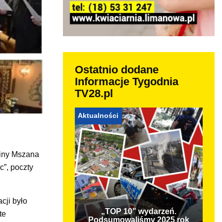
Ostatnio dodane
Informacje Tygodnia
TV28.pl
Aktualności
miny Mszana
c”, poczty
cji było
„TOP 10” wydarzeń.
te
Podsumowaliśmy 2025 rok