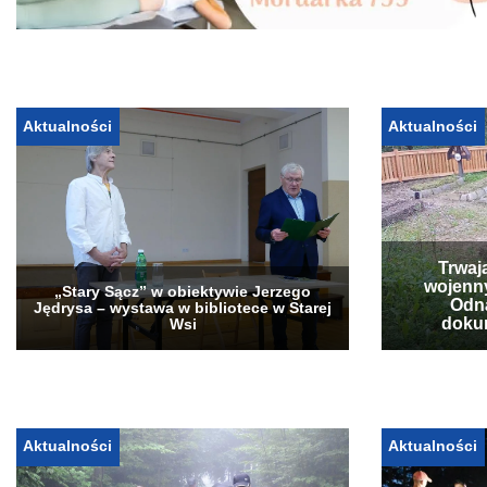
Aktualności
Aktualności
Trwaj
wojenn
„Stary Sącz” w obiektywie Jerzego
Odna
Jędrysa – wystawa w bibliotece w Starej
doku
Wsi
Aktualności
Aktualności