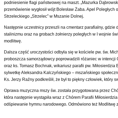
podniesienie flagi państwowej na maszt. „Mazurka Dąbrows
przemówienie wygłosił wójt Bolesław Żaba. Apel Poległych 
Strzeleckiego „Strzelec” w Mszanie Dolnej.
Następnie uczestnicy przeszli na cmentarz parafialny, gdzie d
stalinizmu oraz na grobach żołnierzy poległych w I wojnie ś
modlitwę.
Dalsza część uroczystości odbyła się w kościele pw. św. Mic
proboszcza samorządowcy poprowadzili różaniec w intencji 
oraz ks. Tomasz Bochnak, wikariusz parafii pw. Miłosierdzia 
sylwetkę Aleksandra Kalczyńskiego – mszańskiego społecznik
Ks. Jerzy Raźny podkreślił, że był to piękny człowiek, który
Oprawa muzyczna mszy św. została przygotowana przez Chór
która następnie wystąpiła wraz z Chórem Parafii Miłosierdz
odśpiewanie hymnu narodowego. Odmówiono też Modlitwę za 