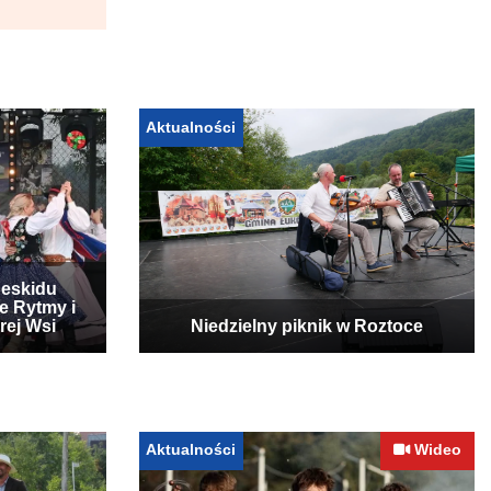
Aktualności
Beskidu
e Rytmy i
rej Wsi
Niedzielny piknik w Roztoce
Aktualności
Wideo