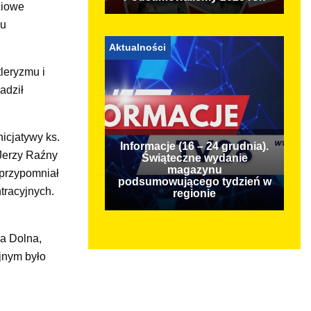
ciowe
ku
Aktualności
tleryzmu i
adził
icjatywy ks.
Informacje (16 – 24 grudnia).
 Jerzy Raźny
Świąteczne wydanie
magazynu
 przypomniał
podsumowującego tydzień w
tracyjnych.
regionie
a Dolna,
jnym było