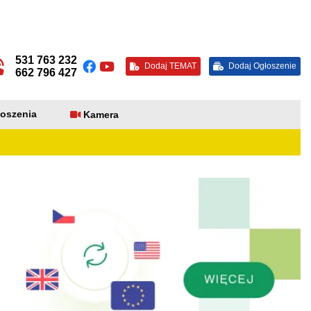
531 763 232
Dodaj TEMAT
Dodaj Ogłoszenie
662 796 427
oszenia
Kamera