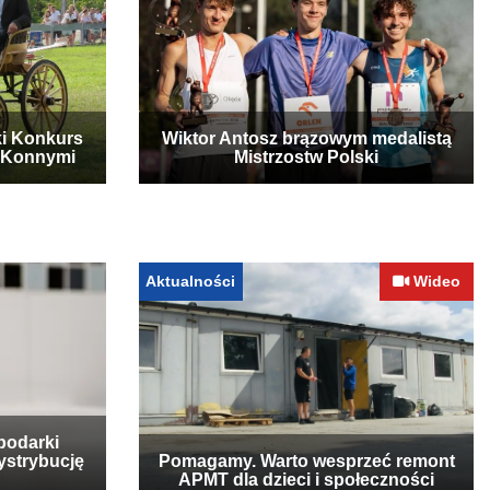
ki Konkurs
Wiktor Antosz brązowym medalistą
 Konnymi
Mistrzostw Polski
Aktualności
Wideo
podarki
ystrybucję
Pomagamy. Warto wesprzeć remont
APMT dla dzieci i społeczności