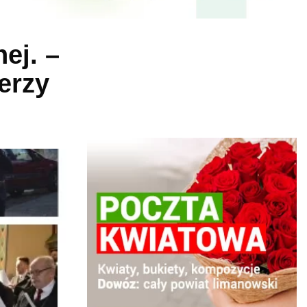
ej. –
erzy