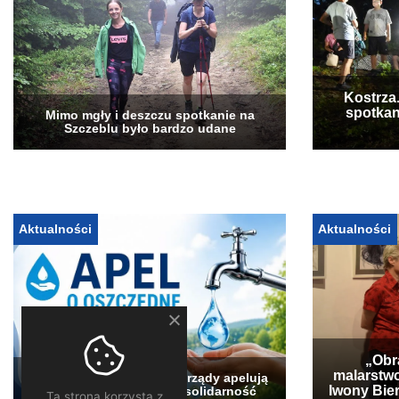
Kostrza
spotkan
Mimo mgły i deszczu spotkanie na
Szczeblu było bardzo udane
Aktualności
Aktualności
„Obra
malarstwo
Pogłębia się susza. Samorządy apelują
Iwony Bier
o oszczędzanie wody i solidarność
Ta strona korzysta z