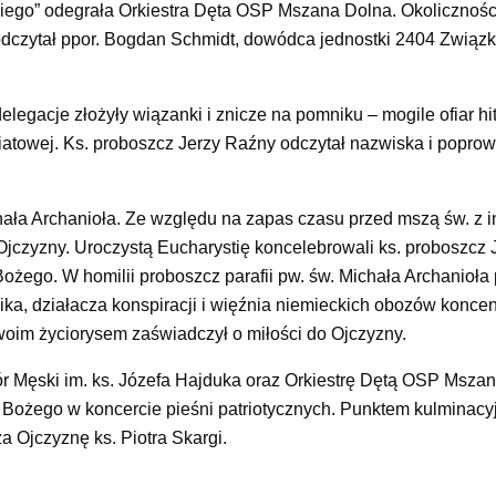
kiego” odegrała Orkiestra Dęta OSP Mszana Dolna. Okolicznoś
odczytał ppor. Bogdan Schmidt, dowódca jednostki 2404 Związ
elegacje złożyły wiązanki i znicze na pomniku – mogile ofiar hi
wiatowej. Ks. proboszcz Jerzy Raźny odczytał nazwiska i poprow
hała Archanioła. Ze względu na zapas czasu przed mszą św. z in
Ojczyzny. Uroczystą Eucharystię koncelebrowali ks. proboszcz
Bożego. W homilii proboszcz parafii pw. św. Michała Archanioła
a, działacza konspiracji i więźnia niemieckich obozów koncen
 swoim życiorysem zaświadczył o miłości do Ojczyzny.
 Męski im. ks. Józefa Hajduka oraz Orkiestrę Dętą OSP Mszan
ia Bożego w koncercie pieśni patriotycznych. Punktem kulminacy
Ojczyznę ks. Piotra Skargi.